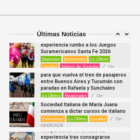
Salud
On:
06/08/2026
Cuánto cuesta hoy contratar Netflix,
Disney+, HBO Max, Prime Video,
Spotify y otras plataformas en
Argentina
Últimas Noticias
Fernanda Varayoud compartió su
Nacionales
On:
07/08/2026
experiencia rumbo a los Juegos
Suramericanos Santa Fe 2026
Deportes
Entrevistas
Lo Último
Locales
Videos de Youtube
On:
Alcides Calvo impulsa gestiones
06/08/2026
para que vuelva el tren de pasajeros
entre Buenos Aires y Tucumán con
paradas en Rafaela y Sunchales
Lo Último
Regionales
On:
06/08/2026
Sociedad Italiana de María Juana
comienza a dictar cursos de italiano
Entrevistas
Lo Último
Locales
On:
Nani Perusia y Estefanía Rinero
06/08/2026
compartieron en la radio su
experiencia tras consagrarse