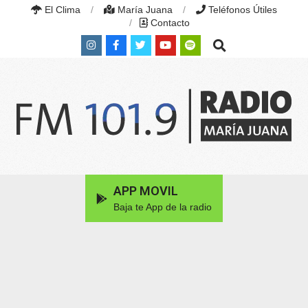
Skip
El Clima
María Juana
Teléfonos Útiles
to
Contacto
content
Search
RADIO
MARÍA
Primary
APP MOVIL
JUANA
Navigation
|
Baja te App de la radio
Menu
FM
101.9
MHZ
|
MARÍA
JUANA,
SANTA
FE,