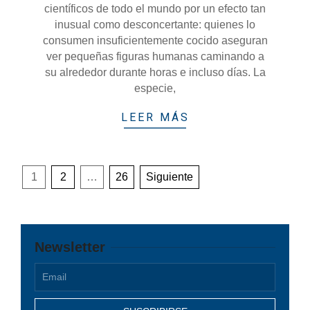
científicos de todo el mundo por un efecto tan
inusual como desconcertante: quienes lo
consumen insuficientemente cocido aseguran
ver pequeñas figuras humanas caminando a
su alrededor durante horas e incluso días. La
especie,
LEER MÁS
Paginación
1
2
…
26
Siguiente
de
entradas
Newsletter