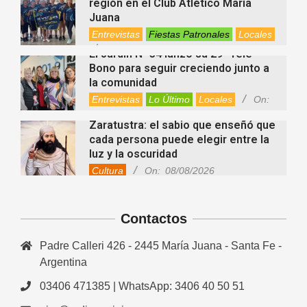
región en el Club Atlético María
Juana
Entrevistas
Fiestas Patronales
Locales
On:
08/08/2026
El Jardín N° 34 lanzó su 29° Tele
Bono para seguir creciendo junto a
la comunidad
Entrevistas
Lo Último
Locales
On:
08/08/2026
Zaratustra: el sabio que enseñó que
cada persona puede elegir entre la
luz y la oscuridad
Cultura
On:
08/08/2026
La fascia: el tejido “olvidado” del
cuerpo que hoy despierta el interés
Contactos
de la ciencia
Salud
On:
08/08/2026
Padre Calleri 426 - 2445 María Juana - Santa Fe -
Cuánto cuesta hoy contratar Netflix,
Disney+, HBO Max, Prime Video,
Argentina
Spotify y otras plataformas en
03406 471385 | WhatsApp: 3406 40 50 51
Argentina
Fernanda Varayoud compartió su