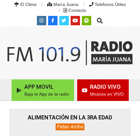
Skip
El Clima
María Juana
Teléfonos Útiles
to
Contacto
content
Search
RADIO
MARÍA
Primary
APP MOVIL
RADIO VIVO
JUANA
Navigation
|
Baja te App de la radio
Miranos en VIVO
Menu
FM
101.9
MHZ
|
ALIMENTACIÓN EN LA 3RA EDAD
MARÍA
Patas Arriba
JUANA,
SANTA
FE,