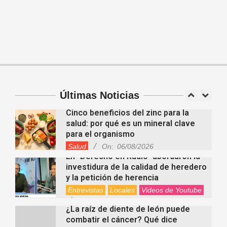
Videos de Youtube
On:
05/08/2026
Ezequiel Ocampo presentó la
capacitación en Primera Escucha
que se realizará en María Juana
Entrevistas
Lo Último
Locales
Videos de Youtube
On:
05/08/2026
El dúo Gioannin vuelve a los
escenarios tras diez años con un
show especial en Sastre
Entrevistas
Regionales
Últimas Noticias
Videos de Youtube
On:
06/08/2026
Cinco beneficios del zinc para la
salud: por qué es un mineral clave
para el organismo
Salud
On:
06/08/2026
En “Derecho en Radio” abordaron la
investidura de la calidad de heredero
y la petición de herencia
Entrevistas
Locales
Videos de Youtube
On:
05/08/2026
¿La raíz de diente de león puede
combatir el cáncer? Qué dice