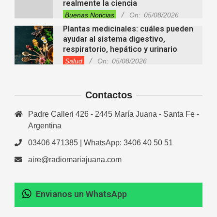
realmente la ciencia
Buenas Noticias
On:
05/08/2026
Plantas medicinales: cuáles pueden
ayudar al sistema digestivo,
respiratorio, hepático y urinario
Salud
On:
05/08/2026
“Raíces de Mi Tierra” celebrará sus
30 años con un gran Encuentro de
Danzas en María Juana
Contactos
Fiestas Patronales
Lo Último
Locales
On:
05/08/2026
Padre Calleri 426 - 2445 María Juana - Santa Fe -
Minimercado Maxi sigue creciendo y
apuesta a brindar más servicios a
Argentina
sus clientes
03406 471385 | WhatsApp: 3406 40 50 51
Entrevistas
Lo Último
Locales
Videos de Youtube
On:
05/08/2026
aire@radiomariajuana.com
Ezequiel Ocampo presentó la
capacitación en Primera Escucha
que se realizará en María Juana
Envianos un WhatsApp
Entrevistas
Lo Último
Locales
Videos de Youtube
On:
05/08/2026
El dúo Gioannin vuelve a los