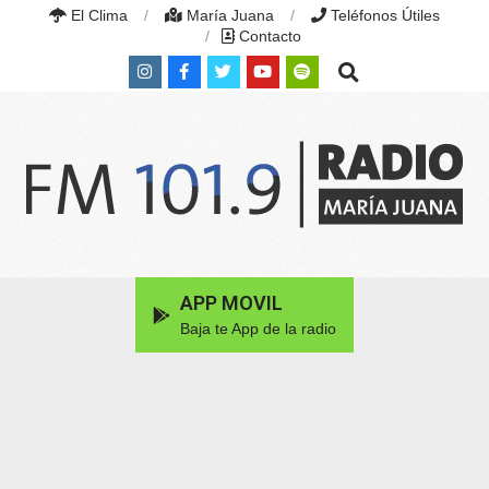
Skip
El Clima
María Juana
Teléfonos Útiles
to
Contacto
content
Search
RADIO
MARÍA
Primary
APP MOVIL
JUANA
Navigation
|
Baja te App de la radio
Menu
FM
101.9
MHZ
|
MARÍA
JUANA,
SANTA
FE,