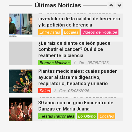
Últimas Noticias
Salud
On:
06/08/2026
En “Derecho en Radio” abordaron la
investidura de la calidad de heredero
y la petición de herencia
Entrevistas
Locales
Videos de Youtube
On:
05/08/2026
¿La raíz de diente de león puede
combatir el cáncer? Qué dice
realmente la ciencia
Buenas Noticias
On:
05/08/2026
Plantas medicinales: cuáles pueden
ayudar al sistema digestivo,
respiratorio, hepático y urinario
Salud
On:
05/08/2026
“Raíces de Mi Tierra” celebrará sus
30 años con un gran Encuentro de
Danzas en María Juana
Fiestas Patronales
Lo Último
Locales
On:
05/08/2026
Minimercado Maxi sigue creciendo y
apuesta a brindar más servicios a