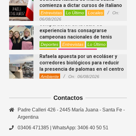
comienza a dictar cursos de italiano
Entrevistas
Lo Último
Locales
On:
Nani Perusia y Estefanía Rinero
06/08/2026
compartieron en la radio su
experiencia tras consagrarse
campeonas nacionales de tenis
Deportes
Entrevistas
Lo Último
Locales
Videos de Youtube
On:
Rafaela apuesta por un ecoláser y
06/08/2026
corredores biológicos para reducir
la presencia de palomas en el centro
Ambiente
On:
06/08/2026
El dúo Gioannin vuelve a los
escenarios tras diez años con un
show especial en Sastre
Contactos
Entrevistas
Regionales
Videos de Youtube
On:
06/08/2026
Padre Calleri 426 - 2445 María Juana - Santa Fe -
Cinco beneficios del zinc para la
Argentina
salud: por qué es un mineral clave
para el organismo
03406 471385 | WhatsApp: 3406 40 50 51
Salud
On:
06/08/2026