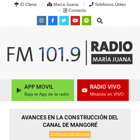
Skip
El Clima
María Juana
Teléfonos Útiles
to
Contacto
content
Search
RADIO
MARÍA
Primary
APP MOVIL
RADIO VIVO
JUANA
Navigation
|
Baja te App de la radio
Miranos en VIVO
Menu
FM
101.9
MHZ
|
AVANCES EN LA CONSTRUCCIÓN DEL
MARÍA
CANAL DE MANGORÉ
JUANA,
SANTA
Comunicándonos
FE,