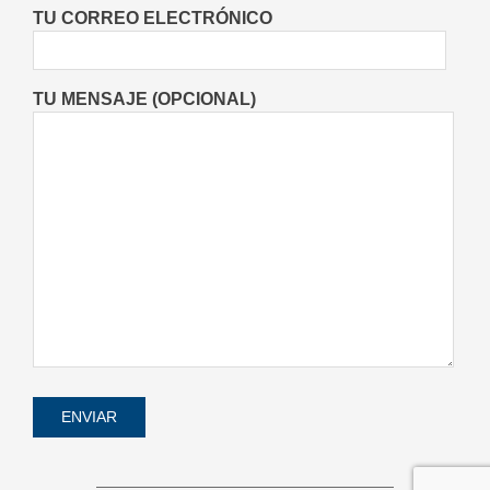
Deportes
Entrevistas
Lo Último
TU CORREO ELECTRÓNICO
Locales
Videos de Youtube
On:
06/08/2026
TU MENSAJE (OPCIONAL)