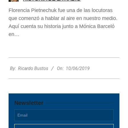
Florencia Pietnechuk fue una de las locutoras
que comenzó a hablar al aire en nuestro medio.
Aquí cuenta su historia junto a Mónica Barceló
en…
2019-
06-
By:
Ricardo Bustos
On:
10/06/2019
10
Newsletter