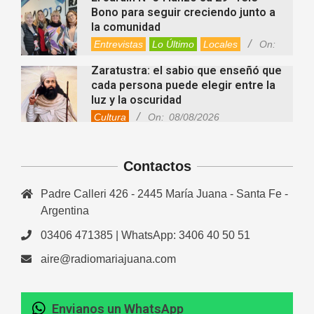
Bono para seguir creciendo junto a
la comunidad
Entrevistas
Lo Último
Locales
On:
08/08/2026
Zaratustra: el sabio que enseñó que
cada persona puede elegir entre la
luz y la oscuridad
Cultura
On:
08/08/2026
La fascia: el tejido “olvidado” del
cuerpo que hoy despierta el interés
Contactos
de la ciencia
Salud
On:
08/08/2026
Padre Calleri 426 - 2445 María Juana - Santa Fe -
Cuánto cuesta hoy contratar Netflix,
Disney+, HBO Max, Prime Video,
Argentina
Spotify y otras plataformas en
03406 471385 | WhatsApp: 3406 40 50 51
Argentina
Fernanda Varayoud compartió su
Nacionales
On:
07/08/2026
aire@radiomariajuana.com
experiencia rumbo a los Juegos
Suramericanos Santa Fe 2026
Deportes
Entrevistas
Lo Último
Envianos un WhatsApp