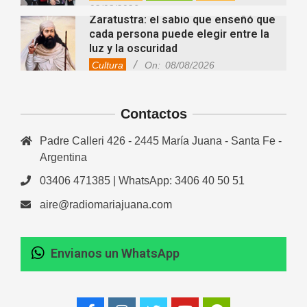
08/08/2026
Zaratustra: el sabio que enseñó que
cada persona puede elegir entre la
luz y la oscuridad
Cultura
On:
08/08/2026
La fascia: el tejido “olvidado” del
cuerpo que hoy despierta el interés
Contactos
de la ciencia
Salud
On:
08/08/2026
Padre Calleri 426 - 2445 María Juana - Santa Fe -
Cuánto cuesta hoy contratar Netflix,
Disney+, HBO Max, Prime Video,
Argentina
Spotify y otras plataformas en
03406 471385 | WhatsApp: 3406 40 50 51
Argentina
Fernanda Varayoud compartió su
Nacionales
On:
07/08/2026
aire@radiomariajuana.com
experiencia rumbo a los Juegos
Suramericanos Santa Fe 2026
Deportes
Entrevistas
Lo Último
Envianos un WhatsApp
Newcom: una jornada regional que
Locales
Videos de Youtube
On:
06/08/2026
reunió deporte, amistad e
integración