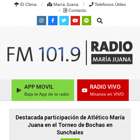
Skip
El Clima
María Juana
Teléfonos Útiles
to
Contacto
content
Search
RADIO
MARÍA
Primary
APP MOVIL
RADIO VIVO
JUANA
Navigation
|
Baja te App de la radio
Miranos en VIVO
Menu
FM
101.9
MHZ
|
Destacada participación de Atlético María
MARÍA
Juana en el Torneo de Bochas en
JUANA,
Sunchales
SANTA
FE,