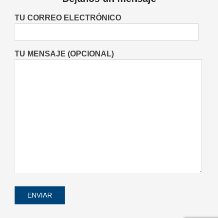
Danzas en María Juana
Fiestas Patronales
Lo Último
Locales
TU CORREO ELECTRÓNICO
On:
05/08/2026
TU MENSAJE (OPCIONAL)