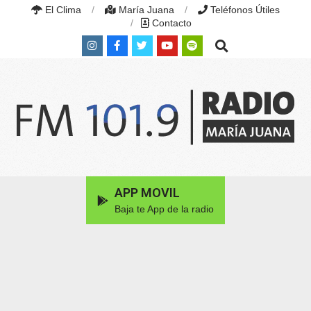
Skip
El Clima
María Juana
Teléfonos Útiles
to
Contacto
content
Search
RADIO
MARÍA
Primary
APP MOVIL
JUANA
Navigation
|
Baja te App de la radio
Menu
FM
101.9
MHZ
|
MARÍA
JUANA,
SANTA
FE,