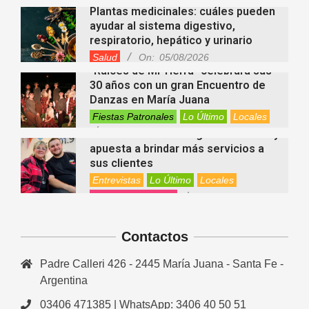
Plantas medicinales: cuáles pueden
ayudar al sistema digestivo,
respiratorio, hepático y urinario
Salud
On:
05/08/2026
“Raíces de Mi Tierra” celebrará sus
30 años con un gran Encuentro de
Danzas en María Juana
Fiestas Patronales
Lo Último
Locales
On:
05/08/2026
Minimercado Maxi sigue creciendo y
apuesta a brindar más servicios a
sus clientes
Entrevistas
Lo Último
Locales
Videos de Youtube
On:
05/08/2026
Ezequiel Ocampo presentó la
capacitación en Primera Escucha
que se realizará en María Juana
Contactos
Entrevistas
Lo Último
Locales
Videos de Youtube
On:
05/08/2026
Padre Calleri 426 - 2445 María Juana - Santa Fe -
El EEMPA María Juana celebró un
nuevo egreso y continúa apostando
Argentina
a la educación para adultos
03406 471385 | WhatsApp: 3406 40 50 51