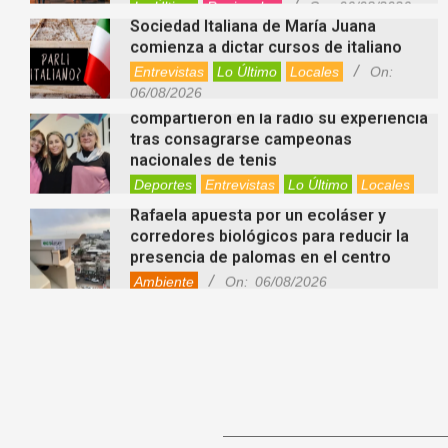
Lo Último
Regionales
On:
06/08/2026
Sociedad Italiana de María Juana
comienza a dictar cursos de italiano
Entrevistas
Lo Último
Locales
On:
06/08/2026
Nani Perusia y Estefanía Rinero
compartieron en la radio su experiencia
tras consagrarse campeonas
nacionales de tenis
Deportes
Entrevistas
Lo Último
Locales
Videos de Youtube
On:
06/08/2026
Rafaela apuesta por un ecoláser y
corredores biológicos para reducir la
presencia de palomas en el centro
Ambiente
On:
06/08/2026
El dúo Gioannin vuelve a los escenarios
tras diez años con un show especial en
Sastre
Entrevistas
Regionales
Videos de Youtube
On:
06/08/2026
Cinco beneficios del zinc para la salud:
por qué es un mineral clave para el
organismo