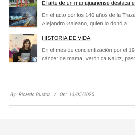
El arte de un mariajuanense destaca e
En el acto por los 140 años de la Traz
Alejandro Galeano, quien lo donó a…
HISTORIA DE VIDA
En el mes de concientización por el 19 
cáncer de mama, Verónica Kautz, pas
2025-
05-
By:
Ricardo Bustos
On:
13/05/2025
13
Rafaela apuesta por un ecoláser y
corredores biológicos para reducir la
presencia de palomas en el centro
Ambiente
On:
06/08/2026
El dúo Gioannin vuelve a los escenarios