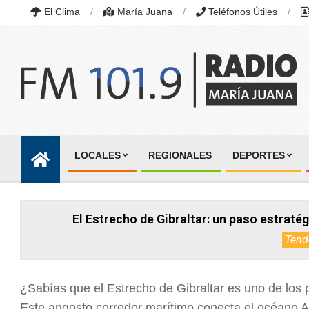
Skip
El Clima
María Juana
Teléfonos Útiles
to
content
RADIO
MARÍA
LOCALES
REGIONALES
DEPORTES
JUANA
Primary
|
Navigation
FM
101.9
Menu
MHZ
El Estrecho de Gibraltar: un paso estratég
|
MARÍA
Tend
JUANA,
SANTA
FE,
ARGENTINA
¿Sabías que el Estrecho de Gibraltar es uno de los
Este angosto corredor marítimo conecta el océano A