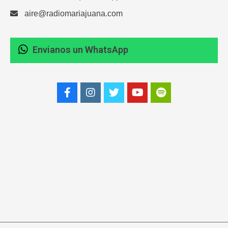
aire@radiomariajuana.com
Envianos un WhatsApp