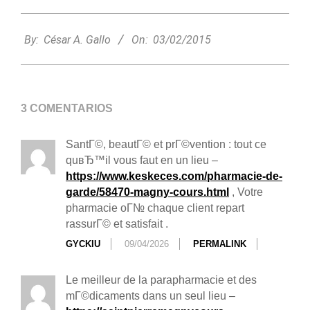
2015-
02-
By:
César A. Gallo
On:
03/02/2015
03
3 COMENTARIOS
SantГ©, beautГ© et prГ©vention : tout ce
quвЂ™il vous faut en un lieu –
https://www.keskeces.com/pharmacie-de-
garde/58470-magny-cours.html
, Votre
pharmacie oГ№ chaque client repart
rassurГ© et satisfait .
GYCKIU
09/04/2026
PERMALINK
Le meilleur de la parapharmacie et des
mГ©dicaments dans un seul lieu –