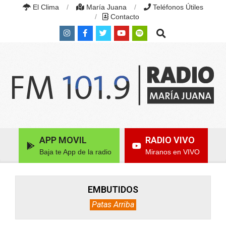
Skip
El Clima
María Juana
Teléfonos Útiles
to
Contacto
content
Search
RADIO
MARÍA
Primary
APP MOVIL
RADIO VIVO
JUANA
Navigation
|
Baja te App de la radio
Miranos en VIVO
Menu
FM
101.9
MHZ
|
EMBUTIDOS
MARÍA
Patas Arriba
JUANA,
SANTA
FE,