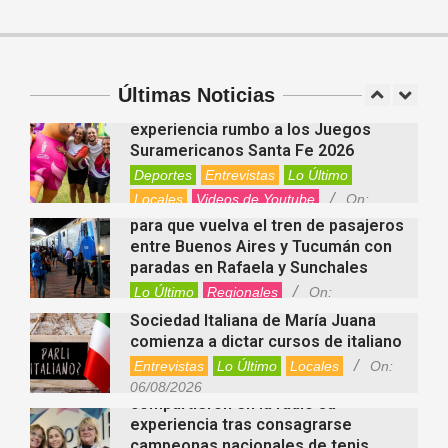
Salud
On:
06/08/2026
Cuánto cuesta hoy contratar Netflix,
Disney+, HBO Max, Prime Video,
Spotify y otras plataformas en
Argentina
Últimas Noticias
Fernanda Varayoud compartió su
Nacionales
On:
07/08/2026
experiencia rumbo a los Juegos
Suramericanos Santa Fe 2026
Deportes
Entrevistas
Lo Último
Locales
Videos de Youtube
On:
Alcides Calvo impulsa gestiones
06/08/2026
para que vuelva el tren de pasajeros
entre Buenos Aires y Tucumán con
paradas en Rafaela y Sunchales
Lo Último
Regionales
On:
06/08/2026
Sociedad Italiana de María Juana
comienza a dictar cursos de italiano
Entrevistas
Lo Último
Locales
On:
Nani Perusia y Estefanía Rinero
06/08/2026
compartieron en la radio su
experiencia tras consagrarse
campeonas nacionales de tenis