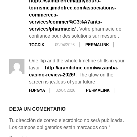
https://saintpierremagnycours-
tourisme.jimdofree.com/associations-
commerces-
services/commer%C3%A7ants-
services/pharmacie/
, Votre pharmacie de
confiance pour des solutions sur mesure .
TGGDIK
09/04/2026
PERMALINK
One flip and the whole timeline shifts in your
favor –
http://aranitidine.com/wazamba-
casino-review-2026/
, The glow on the
screen is jealous of your future .
HJPGYA
02/04/2026
PERMALINK
DEJA UN COMENTARIO
Tu dirección de correo electrónico no será publicada.
Los campos obligatorios están marcados con
*