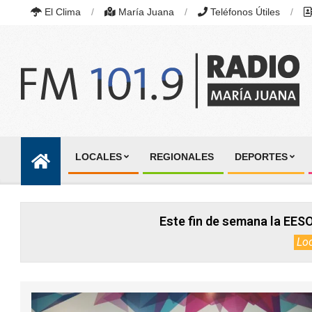
Skip
El Clima
María Juana
Teléfonos Útiles
to
content
RADIO
MARÍA
LOCALES
REGIONALES
DEPORTES
JUANA
Primary
|
Navigation
FM
101.9
Menu
MHZ
Este fin de semana la EESO
|
MARÍA
Lo
JUANA,
SANTA
FE,
ARGENTINA