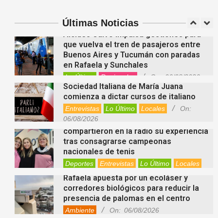
Suramericanos Santa Fe 2026
Deportes
Entrevistas
Lo Último
Locales
Últimas Noticias
Videos de Youtube
On:
06/08/2026
Alcides Calvo impulsa gestiones para
que vuelva el tren de pasajeros entre
Buenos Aires y Tucumán con paradas
en Rafaela y Sunchales
Lo Último
Regionales
On:
06/08/2026
Sociedad Italiana de María Juana
comienza a dictar cursos de italiano
Entrevistas
Lo Último
Locales
On:
06/08/2026
Nani Perusia y Estefanía Rinero
compartieron en la radio su experiencia
tras consagrarse campeonas
nacionales de tenis
Deportes
Entrevistas
Lo Último
Locales
Videos de Youtube
On:
06/08/2026
Rafaela apuesta por un ecoláser y
corredores biológicos para reducir la
presencia de palomas en el centro
Ambiente
On:
06/08/2026