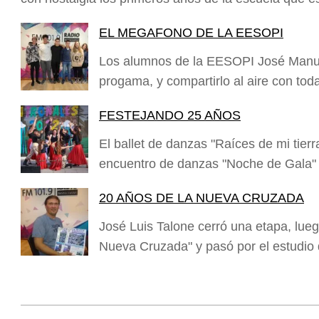
EL MEGAFONO DE LA EESOPI
Los alumnos de la EESOPI José Manuel
progama, y compartirlo al aire con tod
FESTEJANDO 25 AÑOS
El ballet de danzas "Raíces de mi tier
encuentro de danzas "Noche de Gala"
20 AÑOS DE LA NUEVA CRUZADA
José Luis Talone cerró una etapa, lueg
Nueva Cruzada" y pasó por el estudi
Nani Perusia y Estefanía Rinero
compartieron en la radio su experiencia
tras consagrarse campeonas
2024-
nacionales de tenis