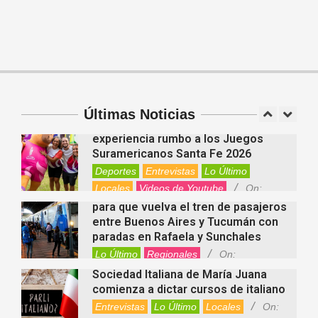
Cinco beneficios del zinc para la
salud: por qué es un mineral clave
para el organismo
Salud
On:
06/08/2026
Cuánto cuesta hoy contratar Netflix,
Disney+, HBO Max, Prime Video,
Spotify y otras plataformas en
Argentina
Últimas Noticias
Fernanda Varayoud compartió su
Nacionales
On:
07/08/2026
experiencia rumbo a los Juegos
Suramericanos Santa Fe 2026
Deportes
Entrevistas
Lo Último
Locales
Videos de Youtube
On:
Alcides Calvo impulsa gestiones
06/08/2026
para que vuelva el tren de pasajeros
entre Buenos Aires y Tucumán con
paradas en Rafaela y Sunchales
Lo Último
Regionales
On:
06/08/2026
Sociedad Italiana de María Juana
comienza a dictar cursos de italiano
Entrevistas
Lo Último
Locales
On: