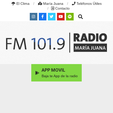
Skip
El Clima
María Juana
Teléfonos Útiles
to
Contacto
content
Search
RADIO
MARÍA
Primary
APP MOVIL
JUANA
Navigation
|
Baja te App de la radio
Menu
FM
101.9
MHZ
|
MARÍA
JUANA,
SANTA
FE,