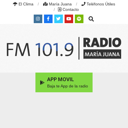
Skip
El Clima
María Juana
Teléfonos Útiles
to
Contacto
content
Search
RADIO
MARÍA
Primary
APP MOVIL
JUANA
Navigation
|
Baja te App de la radio
Menu
FM
101.9
MHZ
|
MARÍA
JUANA,
SANTA
FE,