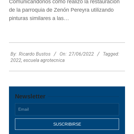
Comunicándonos como realizó la restauración
de la parroquia de Zenón Pereyra utilizando
pinturas similares a las…
2022-
06-
By:
Ricardo Bustos
On:
27/06/2022
Tagged:
27
2022
,
escuela agrotecnica
Newsletter