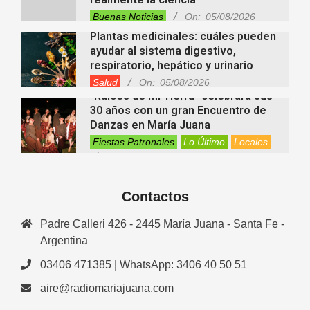
Buenas Noticias
On:
05/08/2026
Plantas medicinales: cuáles pueden
ayudar al sistema digestivo,
respiratorio, hepático y urinario
Salud
On:
05/08/2026
“Raíces de Mi Tierra” celebrará sus
30 años con un gran Encuentro de
Danzas en María Juana
Fiestas Patronales
Lo Último
Locales
On:
05/08/2026
Minimercado Maxi sigue creciendo y
apuesta a brindar más servicios a
sus clientes
Contactos
Entrevistas
Lo Último
Locales
Videos de Youtube
On:
05/08/2026
Padre Calleri 426 - 2445 María Juana - Santa Fe -
Ezequiel Ocampo presentó la
capacitación en Primera Escucha
Argentina
que se realizará en María Juana
03406 471385 | WhatsApp: 3406 40 50 51
Entrevistas
Lo Último
Locales
Videos de Youtube
On:
05/08/2026
aire@radiomariajuana.com
El EEMPA María Juana celebró un
nuevo egreso y continúa apostando