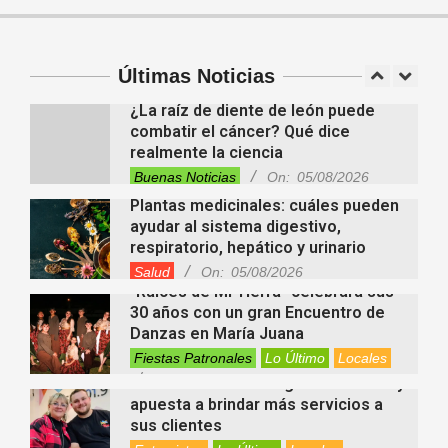
En “Derecho en Radio” abordaron la
investidura de la calidad de heredero
y la petición de herencia
Entrevistas
Locales
Videos de Youtube
Últimas Noticias
On:
05/08/2026
¿La raíz de diente de león puede
combatir el cáncer? Qué dice
realmente la ciencia
Buenas Noticias
On:
05/08/2026
Plantas medicinales: cuáles pueden
ayudar al sistema digestivo,
respiratorio, hepático y urinario
Salud
On:
05/08/2026
“Raíces de Mi Tierra” celebrará sus
30 años con un gran Encuentro de
Danzas en María Juana
Fiestas Patronales
Lo Último
Locales
On:
05/08/2026
Minimercado Maxi sigue creciendo y
apuesta a brindar más servicios a
sus clientes