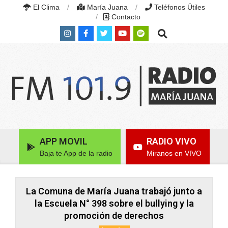
Skip
El Clima
María Juana
Teléfonos Útiles
to
Contacto
content
Search
RADIO
MARÍA
Primary
APP MOVIL
RADIO VIVO
JUANA
Navigation
|
Baja te App de la radio
Miranos en VIVO
Menu
FM
101.9
MHZ
|
La Comuna de María Juana trabajó junto a
MARÍA
la Escuela N° 398 sobre el bullying y la
JUANA,
promoción de derechos
SANTA
FE,