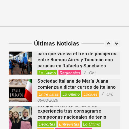
investidura de la calidad de heredero
y la petición de herencia
Entrevistas
Locales
Videos de Youtube
Fernanda Varayoud compartió su
On:
05/08/2026
experiencia rumbo a los Juegos
Suramericanos Santa Fe 2026
Deportes
Entrevistas
Lo Último
Últimas Noticias
Locales
Videos de Youtube
On:
Alcides Calvo impulsa gestiones
06/08/2026
para que vuelva el tren de pasajeros
entre Buenos Aires y Tucumán con
paradas en Rafaela y Sunchales
Lo Último
Regionales
On:
06/08/2026
Sociedad Italiana de María Juana
comienza a dictar cursos de italiano
Entrevistas
Lo Último
Locales
On:
Nani Perusia y Estefanía Rinero
06/08/2026
compartieron en la radio su
experiencia tras consagrarse
campeonas nacionales de tenis
Deportes
Entrevistas
Lo Último