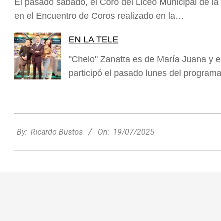
El pasado sábado, el Coro del Liceo Municipal de la
en el Encuentro de Coros realizado en la…
EN LA TELE
"Chelo" Zanatta es de María Juana y e
participó el pasado lunes del progra
2025-
07-
By:
Ricardo Bustos
On:
19/07/2025
Nani Perusia y Estefanía Rinero
19
compartieron en la radio su experiencia
tras consagrarse campeonas
nacionales de tenis
Deportes
Entrevistas
Lo Último
Locales
Videos de Youtube
On:
06/08/2026
Rafaela apuesta por un ecoláser y
corredores biológicos para reducir la
presencia de palomas en el centro