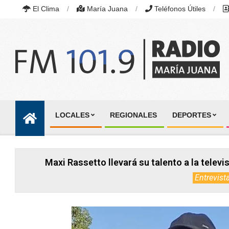
Skip
El Clima
María Juana
Teléfonos Útiles
to
content
RADIO
MARÍA
LOCALES
REGIONALES
DEPORTES
JUANA
Primary
|
Navigation
FM
101.9
Menu
MHZ
Maxi Rassetto llevará su talento a la telev
|
MARÍA
Entrevist
JUANA,
SANTA
FE,
ARGENTINA