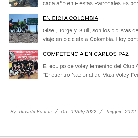
cada año en Fiestas Patronales.Es po
EN BICI A COLOMBIA
Gisel, Jorge y Giuli, son los ciclistas
viaje en bicicleta a Colombia. Hoy co
COMPETENCIA EN CARLOS PAZ
El equipo de voley femenino del Club A
"Encuentro Nacional de Maxi Voley Fe
2022-
08-
By:
Ricardo Bustos
On:
09/08/2022
Tagged:
2022
09
Minimercado Maxi sigue creciendo y
apuesta a brindar más servicios a sus
clientes