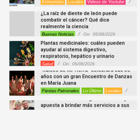
realmente la ciencia
Buenas Noticias
On:
05/08/2026
Plantas medicinales: cuáles pueden
ayudar al sistema digestivo,
respiratorio, hepático y urinario
Salud
On:
05/08/2026
“Raíces de Mi Tierra” celebrará sus 30
años con un gran Encuentro de Danzas
en María Juana
Fiestas Patronales
Lo Último
Locales
On:
05/08/2026
Minimercado Maxi sigue creciendo y
apuesta a brindar más servicios a sus
clientes
Entrevistas
Lo Último
Locales
Videos de Youtube
On:
05/08/2026
Ezequiel Ocampo presentó la
capacitación en Primera Escucha que
se realizará en María Juana
Entrevistas
Lo Último
Locales
Videos de Youtube
On:
05/08/2026
El EEMPA María Juana celebró un