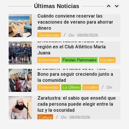
Atlético
Deportes
Entrevistas
Últimas Noticias
Fiestas Patronales
Lo Último
Locales
Videos de Youtube
On:
08/08/2026
Cuándo conviene reservar las
vacaciones de verano para ahorrar
dinero
Tendencias
On:
08/08/2026
El Newcom vuelve a reunir a la
región en el Club Atlético María
Juana
Entrevistas
Fiestas Patronales
Locales
On:
08/08/2026
El Jardín N° 34 lanzó su 29° Tele
Bono para seguir creciendo junto a
la comunidad
Entrevistas
Lo Último
Locales
On:
08/08/2026
Zaratustra: el sabio que enseñó que
cada persona puede elegir entre la
luz y la oscuridad
Cultura
On:
08/08/2026
La fascia: el tejido “olvidado” del