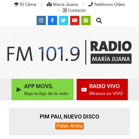
Skip
El Clima
María Juana
Teléfonos Útiles
to
Contacto
content
Search
RADIO
MARÍA
Primary
APP MOVIL
RADIO VIVO
JUANA
Navigation
|
Baja te App de la radio
Miranos en VIVO
Menu
FM
101.9
MHZ
|
PIM PAU, NUEVO DISCO
MARÍA
Patas Arriba
JUANA,
SANTA
FE,