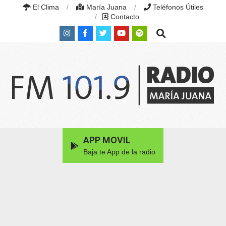
Skip
El Clima
María Juana
Teléfonos Útiles
to
Contacto
content
Search
RADIO
MARÍA
Primary
APP MOVIL
JUANA
Navigation
|
Baja te App de la radio
Menu
FM
101.9
MHZ
|
MARÍA
JUANA,
SANTA
FE,