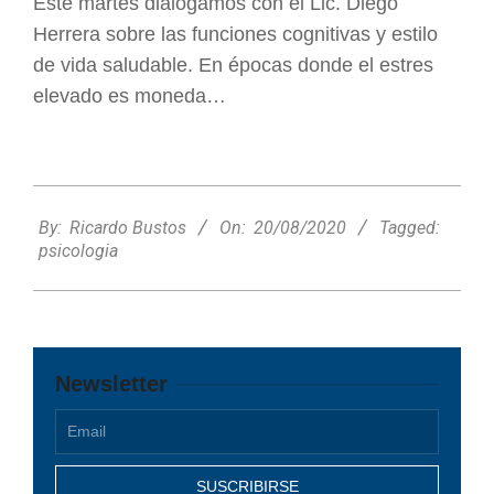
Este martes dialogamos con el Lic. Diego
Herrera sobre las funciones cognitivas y estilo
de vida saludable. En épocas donde el estres
elevado es moneda…
2020-
08-
By:
Ricardo Bustos
On:
20/08/2020
Tagged:
20
psicologia
Newsletter