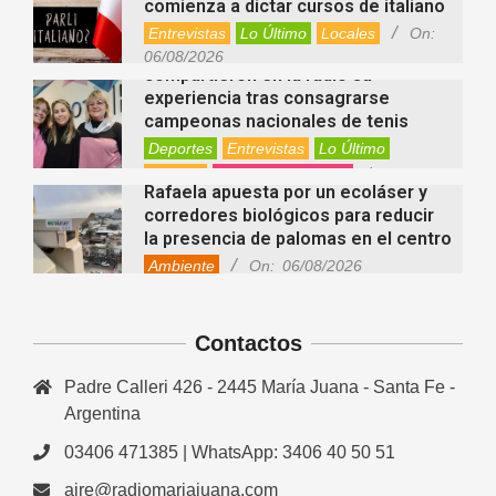
comienza a dictar cursos de italiano
Entrevistas
Lo Último
Locales
On:
Nani Perusia y Estefanía Rinero
06/08/2026
compartieron en la radio su
experiencia tras consagrarse
campeonas nacionales de tenis
Deportes
Entrevistas
Lo Último
Locales
Videos de Youtube
On:
Rafaela apuesta por un ecoláser y
06/08/2026
corredores biológicos para reducir
la presencia de palomas en el centro
Ambiente
On:
06/08/2026
El dúo Gioannin vuelve a los
escenarios tras diez años con un
show especial en Sastre
Contactos
Entrevistas
Regionales
Videos de Youtube
On:
06/08/2026
Padre Calleri 426 - 2445 María Juana - Santa Fe -
Cinco beneficios del zinc para la
Argentina
salud: por qué es un mineral clave
para el organismo
03406 471385 | WhatsApp: 3406 40 50 51
Salud
On:
06/08/2026
aire@radiomariajuana.com