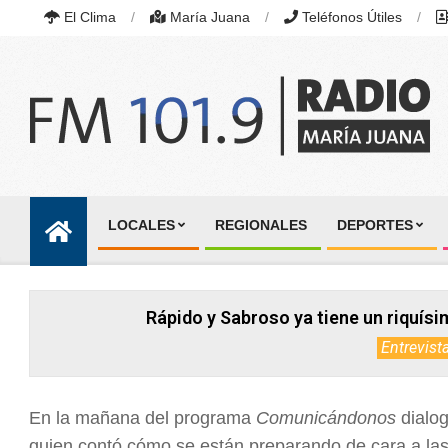
Skip
El Clima
María Juana
Teléfonos Útiles
to
content
RADIO
MARÍA
LOCALES
REGIONALES
DEPORTES
JUANA
Primary
|
Navigation
FM
101.9
Menu
MHZ
Rápido y Sabroso ya tiene un riquísi
|
MARÍA
Entrevist
JUANA,
SANTA
FE,
ARGENTINA
En la mañana del programa
Comunicándonos
dialo
quien contó cómo se están preparando de cara a las