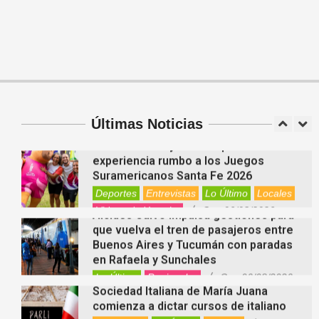
On:
06/08/2026
Cinco beneficios del zinc para la salud:
por qué es un mineral clave para el
organismo
Salud
On:
06/08/2026
Cuánto cuesta hoy contratar Netflix,
Disney+, HBO Max, Prime Video, Spotify
y otras plataformas en Argentina
Últimas Noticias
Nacionales
On:
07/08/2026
Fernanda Varayoud compartió su
experiencia rumbo a los Juegos
Suramericanos Santa Fe 2026
Deportes
Entrevistas
Lo Último
Locales
Videos de Youtube
On:
06/08/2026
Alcides Calvo impulsa gestiones para
que vuelva el tren de pasajeros entre
Buenos Aires y Tucumán con paradas
en Rafaela y Sunchales
Lo Último
Regionales
On:
06/08/2026
Sociedad Italiana de María Juana
comienza a dictar cursos de italiano
Entrevistas
Lo Último
Locales
On: