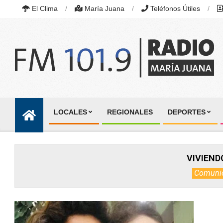
Skip
El Clima
María Juana
Teléfonos Útiles
to
content
RADIO
MARÍA
LOCALES
REGIONALES
DEPORTES
JUANA
Primary
|
Navigation
FM
101.9
Menu
MHZ
VIVIEND
|
MARÍA
Comuni
JUANA,
SANTA
FE,
ARGENTINA