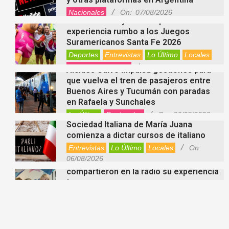
Suramericanos Santa Fe 2026
Deportes
Entrevistas
Lo Último
Locales
Videos de Youtube
On:
06/08/2026
Alcides Calvo impulsa gestiones para
que vuelva el tren de pasajeros entre
Buenos Aires y Tucumán con paradas
en Rafaela y Sunchales
Lo Último
Regionales
On:
06/08/2026
Sociedad Italiana de María Juana
comienza a dictar cursos de italiano
Entrevistas
Lo Último
Locales
On:
06/08/2026
Nani Perusia y Estefanía Rinero
compartieron en la radio su experiencia
tras consagrarse campeonas
nacionales de tenis
Deportes
Entrevistas
Lo Último
Locales
Videos de Youtube
On:
06/08/2026
Rafaela apuesta por un ecoláser y
corredores biológicos para reducir la
presencia de palomas en el centro
Ambiente
On:
06/08/2026
El dúo Gioannin vuelve a los escenarios