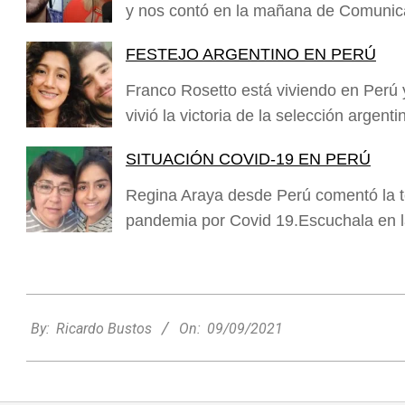
y nos contó en la mañana de Comunic
FESTEJO ARGENTINO EN PERÚ
Franco Rosetto está viviendo en Per
vivió la victoria de la selección argent
SITUACIÓN COVID-19 EN PERÚ
Regina Araya desde Perú comentó la te
pandemia por Covid 19.Escuchala en
2021-
09-
By:
Ricardo Bustos
On:
09/09/2021
Nani Perusia y Estefanía Rinero
09
compartieron en la radio su experiencia
tras consagrarse campeonas
nacionales de tenis