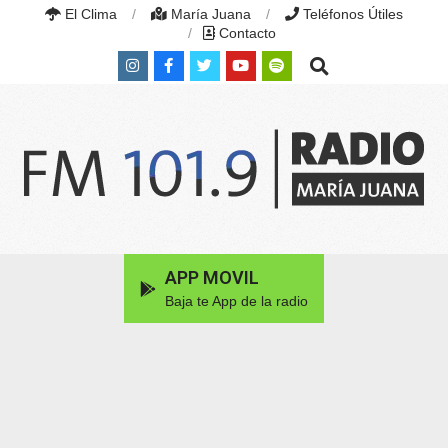
Skip
El Clima
María Juana
Teléfonos Útiles
to
Contacto
content
Search
RADIO
MARÍA
Primary
APP MOVIL
JUANA
Navigation
|
Baja te App de la radio
Menu
FM
101.9
MHZ
|
MARÍA
JUANA,
SANTA
FE,