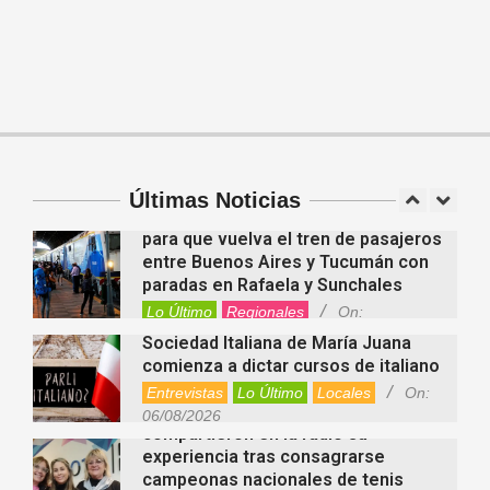
En “Derecho en Radio” abordaron la
investidura de la calidad de heredero
y la petición de herencia
Entrevistas
Locales
Videos de Youtube
Fernanda Varayoud compartió su
On:
05/08/2026
experiencia rumbo a los Juegos
Suramericanos Santa Fe 2026
Deportes
Entrevistas
Lo Último
Últimas Noticias
Locales
Videos de Youtube
On:
Alcides Calvo impulsa gestiones
06/08/2026
para que vuelva el tren de pasajeros
entre Buenos Aires y Tucumán con
paradas en Rafaela y Sunchales
Lo Último
Regionales
On:
06/08/2026
Sociedad Italiana de María Juana
comienza a dictar cursos de italiano
Entrevistas
Lo Último
Locales
On:
Nani Perusia y Estefanía Rinero
06/08/2026
compartieron en la radio su
experiencia tras consagrarse
campeonas nacionales de tenis