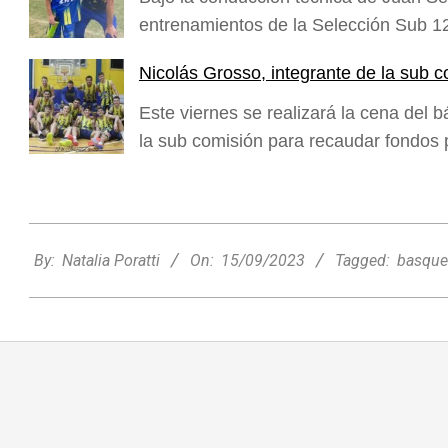
entrenamientos de la Selección Sub 1
Nicolás Grosso, integrante de la sub c
Este viernes se realizará la cena del 
la sub comisión para recaudar fondos
2023-
09-
By:
Natalia Poratti
On:
15/09/2023
Tagged:
basque
Nani Perusia y Estefanía Rinero
15
compartieron en la radio su experiencia
tras consagrarse campeonas
nacionales de tenis
Deportes
Entrevistas
Lo Último
Locales
Videos de Youtube
On:
06/08/2026
Rafaela apuesta por un ecoláser y
corredores biológicos para reducir la
presencia de palomas en el centro