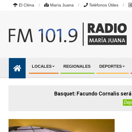
Skip
El Clima
María Juana
Teléfonos Útiles
to
content
RADIO
MARÍA
LOCALES
REGIONALES
DEPORTES
JUANA
Primary
|
Navigation
FM
101.9
Menu
MHZ
Basquet: Facundo Cornalis será
|
MARÍA
Dep
JUANA,
SANTA
FE,
ARGENTINA