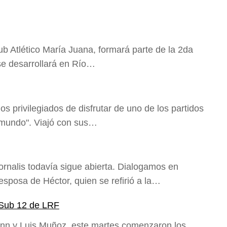
lub Atlético María Juana, formará parte de la 2da
 desarrollará en Río…
os privilegiados de disfrutar de uno de los partidos
 mundo". Viajó con sus…
ornalis todavía sigue abierta. Dialogamos en
posa de Héctor, quien se refirió a la…
 Sub 12 de LRF
enn y Luis Muñoz, este martes comenzaron los