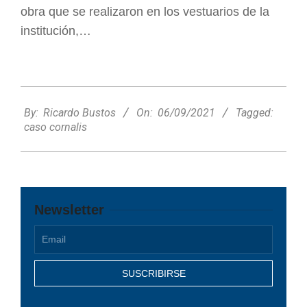
obra que se realizaron en los vestuarios de la
institución,…
2021-
09-
By:
Ricardo Bustos
On:
06/09/2021
Tagged:
06
caso cornalis
Newsletter