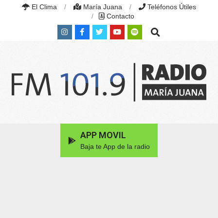
Skip
El Clima
María Juana
Teléfonos Útiles
to
Contacto
content
Search
RADIO
MARÍA
Primary
APP MOVIL
JUANA
Navigation
|
Baja te App de la radio
Menu
FM
101.9
MHZ
|
MARÍA
JUANA,
SANTA
FE,