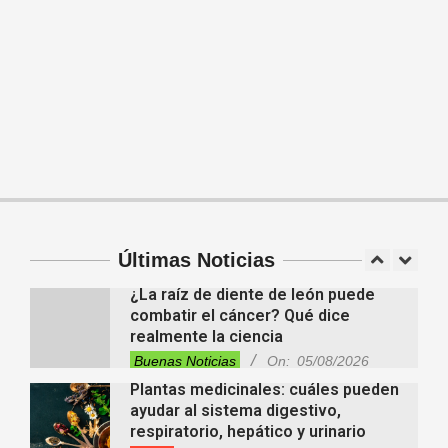
nuevo egreso y continúa apostando
a la educación para adultos
Entrevistas
Lo Último
Locales
Videos de Youtube
On:
05/08/2026
Descubren cientos de estructuras
ocultas bajo la Amazonia y
reescriben la historia de una antigua
civilización
Tendencias
On:
05/08/2026
En “Derecho en Radio” abordaron la
investidura de la calidad de heredero
y la petición de herencia
Entrevistas
Locales
Videos de Youtube
Últimas Noticias
On:
05/08/2026
¿La raíz de diente de león puede
combatir el cáncer? Qué dice
realmente la ciencia
Buenas Noticias
On:
05/08/2026
Plantas medicinales: cuáles pueden
ayudar al sistema digestivo,
respiratorio, hepático y urinario