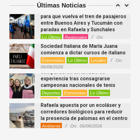
Deportes
Entrevistas
Lo Último
Últimas Noticias
Locales
Videos de Youtube
On:
Alcides Calvo impulsa gestiones
06/08/2026
para que vuelva el tren de pasajeros
entre Buenos Aires y Tucumán con
paradas en Rafaela y Sunchales
Lo Último
Regionales
On:
06/08/2026
Sociedad Italiana de María Juana
comienza a dictar cursos de italiano
Entrevistas
Lo Último
Locales
On:
Nani Perusia y Estefanía Rinero
06/08/2026
compartieron en la radio su
experiencia tras consagrarse
campeonas nacionales de tenis
Deportes
Entrevistas
Lo Último
Locales
Videos de Youtube
On:
Rafaela apuesta por un ecoláser y
06/08/2026
corredores biológicos para reducir
la presencia de palomas en el centro
Ambiente
On:
06/08/2026
El dúo Gioannin vuelve a los
escenarios tras diez años con un