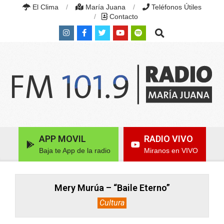
Skip
El Clima
María Juana
Teléfonos Útiles
to
Contacto
content
Search
RADIO
MARÍA
Primary
APP MOVIL
RADIO VIVO
JUANA
Navigation
|
Baja te App de la radio
Miranos en VIVO
Menu
FM
101.9
MHZ
|
Mery Murúa – “Baile Eterno”
MARÍA
Cultura
JUANA,
SANTA
FE,