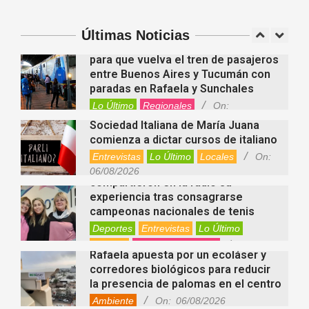
Suramericanos Santa Fe 2026
Deportes
Entrevistas
Lo Último
Últimas Noticias
Locales
Videos de Youtube
On:
Alcides Calvo impulsa gestiones
06/08/2026
para que vuelva el tren de pasajeros
entre Buenos Aires y Tucumán con
paradas en Rafaela y Sunchales
Lo Último
Regionales
On:
06/08/2026
Sociedad Italiana de María Juana
comienza a dictar cursos de italiano
Entrevistas
Lo Último
Locales
On:
Nani Perusia y Estefanía Rinero
06/08/2026
compartieron en la radio su
experiencia tras consagrarse
campeonas nacionales de tenis
Deportes
Entrevistas
Lo Último
Locales
Videos de Youtube
On:
Rafaela apuesta por un ecoláser y
06/08/2026
corredores biológicos para reducir
la presencia de palomas en el centro
Ambiente
On:
06/08/2026