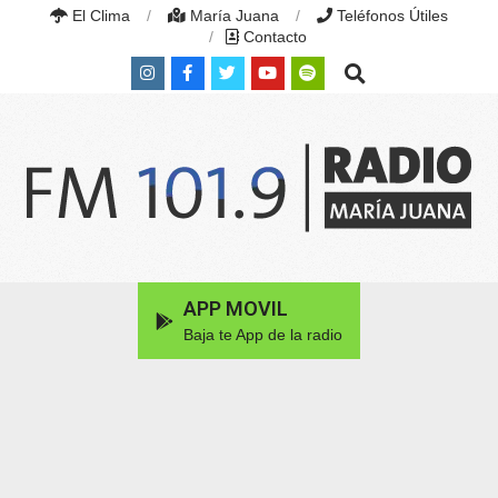
Skip
El Clima
María Juana
Teléfonos Útiles
to
Contacto
content
Search
RADIO
MARÍA
Primary
APP MOVIL
JUANA
Navigation
|
Baja te App de la radio
Menu
FM
101.9
MHZ
|
MARÍA
JUANA,
SANTA
FE,