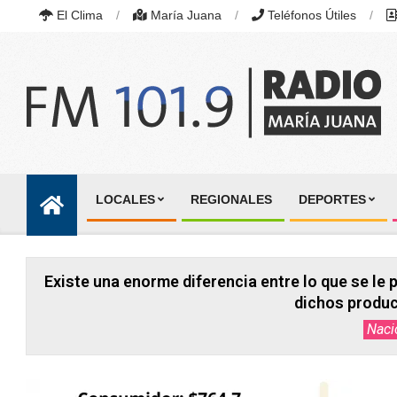
Skip
El Clima
María Juana
Teléfonos Útiles
to
content
RADIO
MARÍA
LOCALES
REGIONALES
DEPORTES
JUANA
Primary
|
Navigation
FM
101.9
Menu
MHZ
Existe una enorme diferencia entre lo que se le 
|
MARÍA
dichos produc
JUANA,
Naci
SANTA
FE,
ARGENTINA