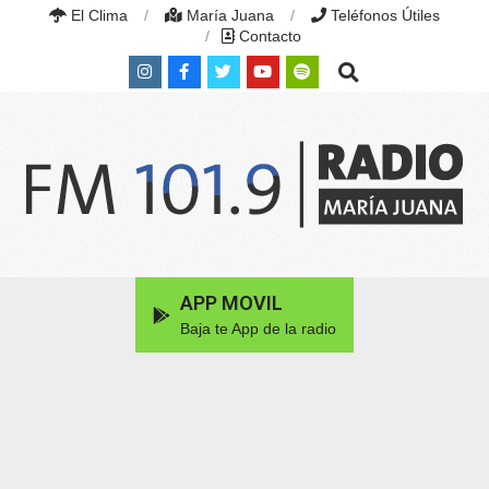
Skip
El Clima
María Juana
Teléfonos Útiles
to
Contacto
content
Search
RADIO
MARÍA
Primary
APP MOVIL
JUANA
Navigation
|
Baja te App de la radio
Menu
FM
101.9
MHZ
|
MARÍA
JUANA,
SANTA
FE,