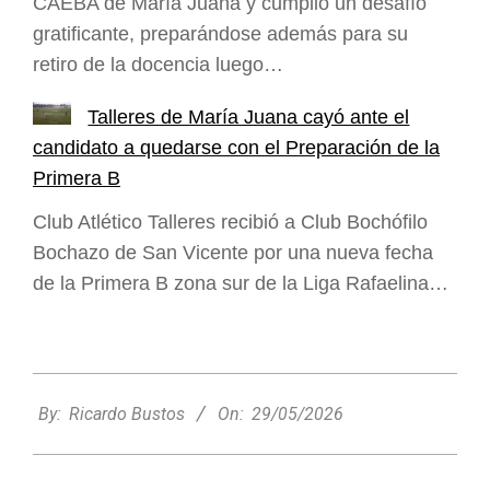
CAEBA de María Juana y cumplió un desafío
gratificante, preparándose además para su
retiro de la docencia luego…
Talleres de María Juana cayó ante el
candidato a quedarse con el Preparación de la
Primera B
Club Atlético Talleres recibió a Club Bochófilo
Bochazo de San Vicente por una nueva fecha
de la Primera B zona sur de la Liga Rafaelina…
2026-
05-
By:
Ricardo Bustos
On:
29/05/2026
29