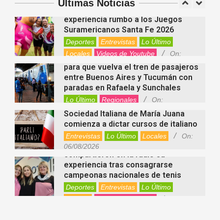
Últimas Noticias
Fernanda Varayoud compartió su
Nacionales
On:
07/08/2026
experiencia rumbo a los Juegos
Suramericanos Santa Fe 2026
Deportes
Entrevistas
Lo Último
Locales
Videos de Youtube
On:
Alcides Calvo impulsa gestiones
06/08/2026
para que vuelva el tren de pasajeros
entre Buenos Aires y Tucumán con
paradas en Rafaela y Sunchales
Lo Último
Regionales
On:
06/08/2026
Sociedad Italiana de María Juana
comienza a dictar cursos de italiano
Entrevistas
Lo Último
Locales
On:
Nani Perusia y Estefanía Rinero
06/08/2026
compartieron en la radio su
experiencia tras consagrarse
campeonas nacionales de tenis
Deportes
Entrevistas
Lo Último
Locales
Videos de Youtube
On:
Rafaela apuesta por un ecoláser y
06/08/2026
corredores biológicos para reducir