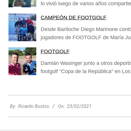
lo vivió luego de varios años compar
CAMPEÓN DE FOOTGOLF
Desde Bariloche Diego Marinone contó
jugadores de FOOTGOLF de María Juan
FOOTGOLF
Damián Wasinger junto a otros deporti
footgolf "Copa de la República" en L
2021-
02-
By:
Ricardo Bustos
On:
23/02/2021
23
Minimercado Maxi sigue creciendo y
apuesta a brindar más servicios a sus
clientes