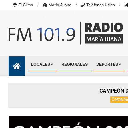
Skip
El Clima
María Juana
Teléfonos Útiles
to
content
RADIO
MARÍA
LOCALES
REGIONALES
DEPORTES
JUANA
Primary
|
Navigation
FM
101.9
Menu
MHZ
CAMPEÓN D
|
MARÍA
Comuni
JUANA,
SANTA
FE,
ARGENTINA