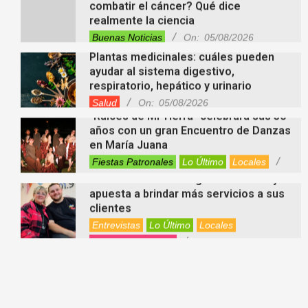
realmente la ciencia
Buenas Noticias
On:
05/08/2026
Plantas medicinales: cuáles pueden
ayudar al sistema digestivo,
respiratorio, hepático y urinario
Salud
On:
05/08/2026
“Raíces de Mi Tierra” celebrará sus 30
años con un gran Encuentro de Danzas
en María Juana
Fiestas Patronales
Lo Último
Locales
On:
05/08/2026
Minimercado Maxi sigue creciendo y
apuesta a brindar más servicios a sus
clientes
Entrevistas
Lo Último
Locales
Videos de Youtube
On:
05/08/2026
Ezequiel Ocampo presentó la
capacitación en Primera Escucha que
se realizará en María Juana
Entrevistas
Lo Último
Locales
Videos de Youtube
On:
05/08/2026
El EEMPA María Juana celebró un