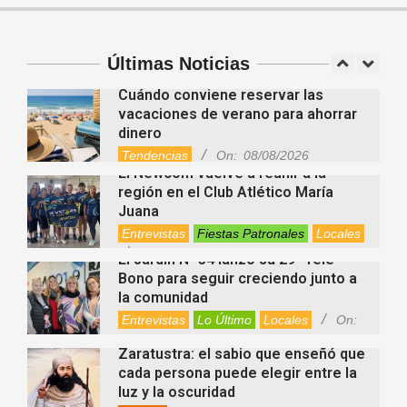
06/08/2026
reunió deporte, amistad e
integración
Atlético
Deportes
Entrevistas
Últimas Noticias
Fiestas Patronales
Lo Último
Locales
Videos de Youtube
On:
08/08/2026
Cuándo conviene reservar las
vacaciones de verano para ahorrar
dinero
Tendencias
On:
08/08/2026
El Newcom vuelve a reunir a la
región en el Club Atlético María
Juana
Entrevistas
Fiestas Patronales
Locales
On:
08/08/2026
El Jardín N° 34 lanzó su 29° Tele
Bono para seguir creciendo junto a
la comunidad
Entrevistas
Lo Último
Locales
On:
08/08/2026
Zaratustra: el sabio que enseñó que
cada persona puede elegir entre la
luz y la oscuridad