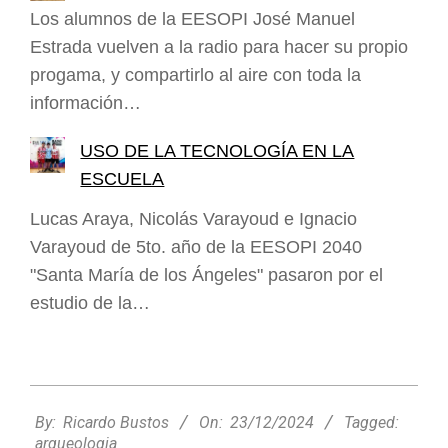
Los alumnos de la EESOPI José Manuel
Estrada vuelven a la radio para hacer su propio
progama, y compartirlo al aire con toda la
información…
USO DE LA TECNOLOGÍA EN LA
ESCUELA
Lucas Araya, Nicolás Varayoud e Ignacio
Varayoud de 5to. año de la EESOPI 2040
"Santa María de los Ángeles" pasaron por el
estudio de la…
2024-
12-
By:
Ricardo Bustos
On:
23/12/2024
Tagged:
23
arqueologia