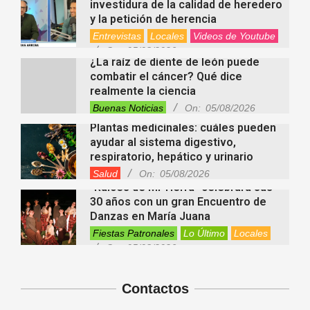
investidura de la calidad de heredero
y la petición de herencia
Entrevistas
Locales
Videos de Youtube
On:
05/08/2026
¿La raíz de diente de león puede
combatir el cáncer? Qué dice
realmente la ciencia
Buenas Noticias
On:
05/08/2026
Plantas medicinales: cuáles pueden
ayudar al sistema digestivo,
respiratorio, hepático y urinario
Salud
On:
05/08/2026
“Raíces de Mi Tierra” celebrará sus
30 años con un gran Encuentro de
Danzas en María Juana
Fiestas Patronales
Lo Último
Locales
On:
05/08/2026
Minimercado Maxi sigue creciendo y
apuesta a brindar más servicios a
sus clientes
Contactos
Entrevistas
Lo Último
Locales