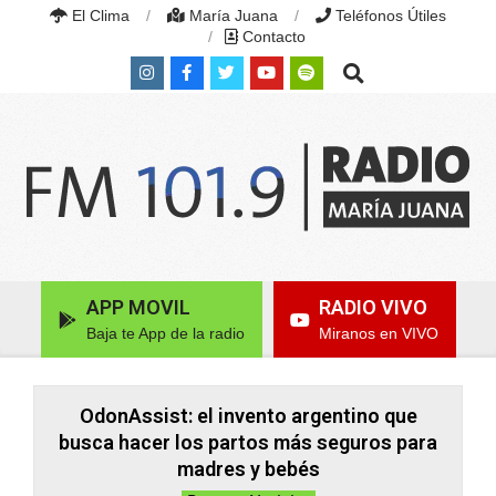
Skip
El Clima
María Juana
Teléfonos Útiles
to
Contacto
content
Search
RADIO
MARÍA
Primary
APP MOVIL
RADIO VIVO
JUANA
Navigation
|
Baja te App de la radio
Miranos en VIVO
Menu
FM
101.9
MHZ
|
OdonAssist: el invento argentino que
MARÍA
busca hacer los partos más seguros para
JUANA,
madres y bebés
SANTA
FE,