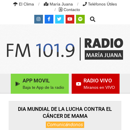
Skip
El Clima
María Juana
Teléfonos Útiles
to
Contacto
content
Search
RADIO
MARÍA
Primary
APP MOVIL
RADIO VIVO
JUANA
Navigation
|
Baja te App de la radio
Miranos en VIVO
Menu
FM
101.9
MHZ
|
DIA MUNDIAL DE LA LUCHA CONTRA EL
MARÍA
CÁNCER DE MAMA
JUANA,
SANTA
Comunicándonos
FE,