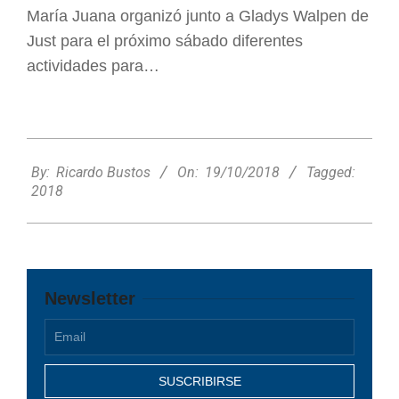
María Juana organizó junto a Gladys Walpen de
Just para el próximo sábado diferentes
actividades para…
2018-
10-
By:
Ricardo Bustos
On:
19/10/2018
Tagged:
19
2018
Newsletter