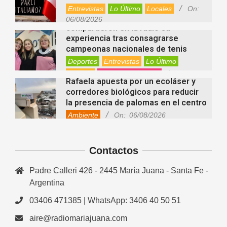
Entrevistas
Lo Último
Locales
On:
Nani Perusia y Estefanía Rinero
06/08/2026
compartieron en la radio su
experiencia tras consagrarse
campeonas nacionales de tenis
Deportes
Entrevistas
Lo Último
Locales
Videos de Youtube
On:
Rafaela apuesta por un ecoláser y
06/08/2026
corredores biológicos para reducir
la presencia de palomas en el centro
Ambiente
On:
06/08/2026
El dúo Gioannin vuelve a los
escenarios tras diez años con un
show especial en Sastre
Contactos
Entrevistas
Regionales
Videos de Youtube
On:
06/08/2026
Padre Calleri 426 - 2445 María Juana - Santa Fe -
Cinco beneficios del zinc para la
Argentina
salud: por qué es un mineral clave
para el organismo
03406 471385 | WhatsApp: 3406 40 50 51
Salud
On:
06/08/2026
aire@radiomariajuana.com
En “Derecho en Radio” abordaron la