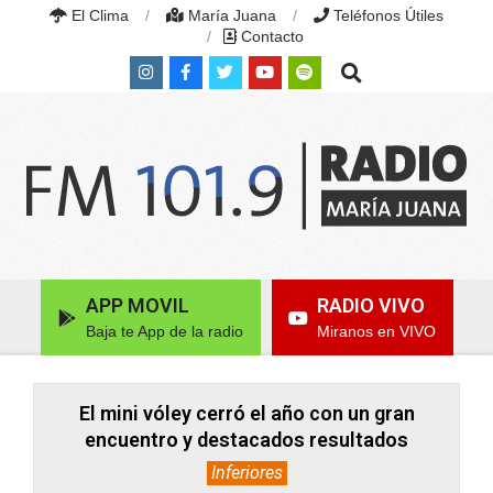
Skip
El Clima
María Juana
Teléfonos Útiles
to
Contacto
content
Search
RADIO
MARÍA
Primary
APP MOVIL
RADIO VIVO
JUANA
Navigation
|
Baja te App de la radio
Miranos en VIVO
Menu
FM
101.9
MHZ
|
El mini vóley cerró el año con un gran
MARÍA
encuentro y destacados resultados
JUANA,
SANTA
Inferiores
FE,