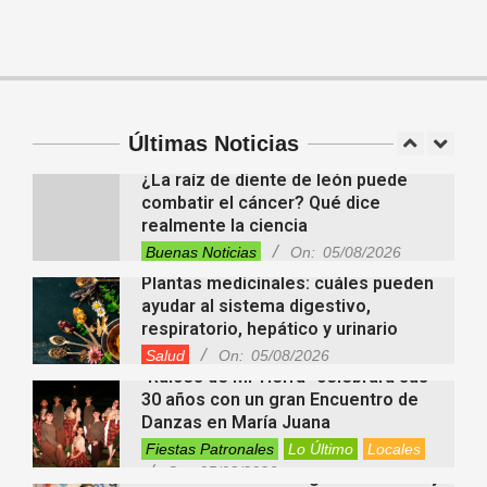
reescriben la historia de una antigua
civilización
Tendencias
On:
05/08/2026
En “Derecho en Radio” abordaron la
investidura de la calidad de heredero
y la petición de herencia
Entrevistas
Locales
Videos de Youtube
Últimas Noticias
On:
05/08/2026
¿La raíz de diente de león puede
combatir el cáncer? Qué dice
realmente la ciencia
Buenas Noticias
On:
05/08/2026
Plantas medicinales: cuáles pueden
ayudar al sistema digestivo,
respiratorio, hepático y urinario
Salud
On:
05/08/2026
“Raíces de Mi Tierra” celebrará sus
30 años con un gran Encuentro de
Danzas en María Juana
Fiestas Patronales
Lo Último
Locales
On:
05/08/2026
Minimercado Maxi sigue creciendo y