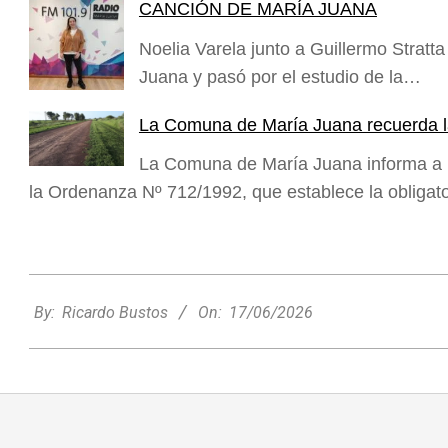
CANCIÓN DE MARÍA JUANA
Noelia Varela junto a Guillermo Stratt
Juana y pasó por el estudio de la…
La Comuna de María Juana recuerda l
La Comuna de María Juana informa a lo
la Ordenanza Nº 712/1992, que establece la obligat
2026-
06-
By:
Ricardo Bustos
On:
17/06/2026
17
Rafaela apuesta por un ecoláser y
corredores biológicos para reducir la
presencia de palomas en el centro
Ambiente
On:
06/08/2026
El dúo Gioannin vuelve a los escenarios