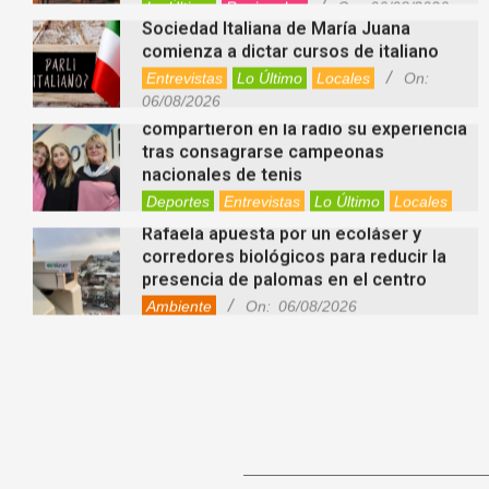
Lo Último
Regionales
On:
06/08/2026
Sociedad Italiana de María Juana
comienza a dictar cursos de italiano
Entrevistas
Lo Último
Locales
On:
06/08/2026
Nani Perusia y Estefanía Rinero
compartieron en la radio su experiencia
tras consagrarse campeonas
nacionales de tenis
Deportes
Entrevistas
Lo Último
Locales
Videos de Youtube
On:
06/08/2026
Rafaela apuesta por un ecoláser y
corredores biológicos para reducir la
presencia de palomas en el centro
Ambiente
On:
06/08/2026
El dúo Gioannin vuelve a los escenarios
tras diez años con un show especial en
Sastre
Entrevistas
Regionales
Videos de Youtube
On:
06/08/2026
Cinco beneficios del zinc para la salud:
por qué es un mineral clave para el
organismo