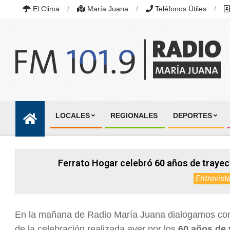
Skip
El Clima
María Juana
Teléfonos Útiles
to
content
RADIO
MARÍA
LOCALES
REGIONALES
DEPORTES
JUANA
Primary
|
Navigation
FM
101.9
Menu
MHZ
Ferrato Hogar celebró 60 años de trayec
|
MARÍA
Entrevist
JUANA,
SANTA
FE,
ARGENTINA
En la mañana de Radio María Juana dialogamos c
de la celebración realizada ayer por los
60 años de 