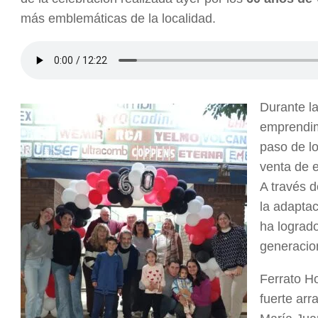
más emblemáticas de la localidad.
Durante la
emprendim
paso de lo
venta de e
A través d
la adapta
ha lograd
generacio
Ferrato Ho
fuerte arr