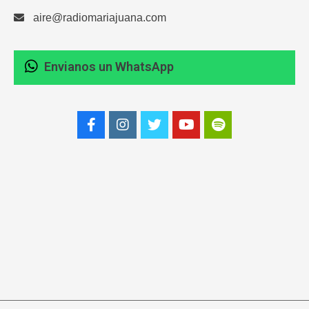
aire@radiomariajuana.com
Envianos un WhatsApp