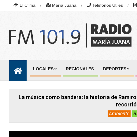
Skip
El Clima
María Juana
Teléfonos Útiles
to
content
RADIO
MARÍA
LOCALES
REGIONALES
DEPORTES
JUANA
Primary
|
Navigation
FM
101.9
Menu
MHZ
La música como bandera: la historia de Ramiro
|
MARÍA
recorrió
JUANA,
Ambiente
B
SANTA
FE,
ARGENTINA