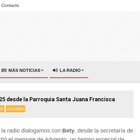
Contacto
MÁS NOTICIAS
LA RADIO
25 desde la Parroquia Santa Juana Francisca
as
Locales
 la radio dialogamos con
Bety
, desde la secretaría de
tió el mensaje de Adviento, un tiempo especial de