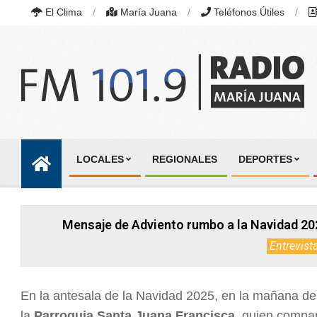
Skip
El Clima
María Juana
Teléfonos Útiles
to
content
RADIO
MARÍA
LOCALES
REGIONALES
DEPORTES
JUANA
Primary
|
Navigation
FM
101.9
Menu
MHZ
Mensaje de Adviento rumbo a la Navidad 20
|
MARÍA
Entrevist
JUANA,
SANTA
FE,
ARGENTINA
En la antesala de la Navidad 2025, en la mañana de
la
Parroquia Santa Juana Francisca
, quien compar