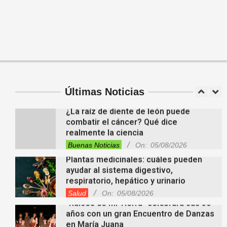
Videos de Youtube
On:
05/08/2026
Descubren cientos de estructuras
ocultas bajo la Amazonia y reescriben
la historia de una antigua civilización
Tendencias
On:
05/08/2026
En “Derecho en Radio” abordaron la
investidura de la calidad de heredero y
la petición de herencia
Entrevistas
Locales
Videos de Youtube
Últimas Noticias
On:
05/08/2026
¿La raíz de diente de león puede
combatir el cáncer? Qué dice
realmente la ciencia
Buenas Noticias
On:
05/08/2026
Plantas medicinales: cuáles pueden
ayudar al sistema digestivo,
respiratorio, hepático y urinario
Salud
On:
05/08/2026
“Raíces de Mi Tierra” celebrará sus 30
años con un gran Encuentro de Danzas
en María Juana