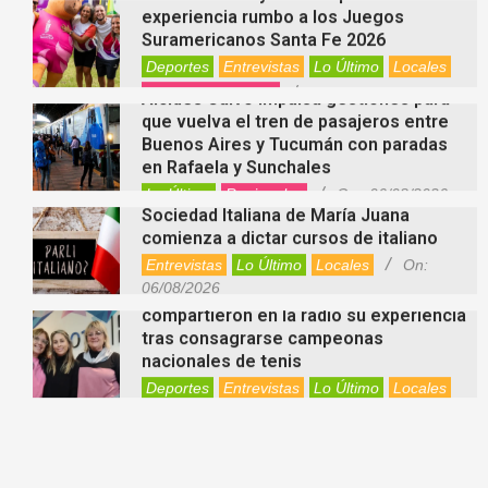
experiencia rumbo a los Juegos
Suramericanos Santa Fe 2026
Deportes
Entrevistas
Lo Último
Locales
Videos de Youtube
On:
06/08/2026
Alcides Calvo impulsa gestiones para
que vuelva el tren de pasajeros entre
Buenos Aires y Tucumán con paradas
en Rafaela y Sunchales
Lo Último
Regionales
On:
06/08/2026
Sociedad Italiana de María Juana
comienza a dictar cursos de italiano
Entrevistas
Lo Último
Locales
On:
06/08/2026
Nani Perusia y Estefanía Rinero
compartieron en la radio su experiencia
tras consagrarse campeonas
nacionales de tenis
Deportes
Entrevistas
Lo Último
Locales
Videos de Youtube
On:
06/08/2026
Rafaela apuesta por un ecoláser y
corredores biológicos para reducir la
presencia de palomas en el centro