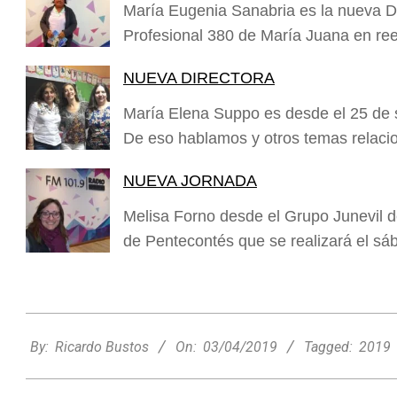
María Eugenia Sanabria es la nueva D
Profesional 380 de María Juana en r
NUEVA DIRECTORA
María Elena Suppo es desde el 25 de 
De eso hablamos y otros temas relac
NUEVA JORNADA
Melisa Forno desde el Grupo Junevil de l
de Pentecontés que se realizará el s
2019-
04-
By:
Ricardo Bustos
On:
03/04/2019
Tagged:
2019
Nani Perusia y Estefanía Rinero
03
compartieron en la radio su experiencia
tras consagrarse campeonas