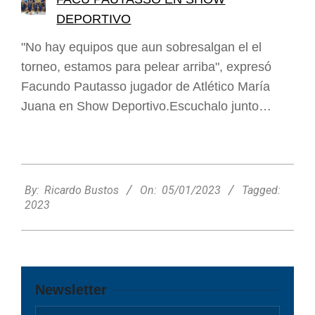
DEPORTIVO
"No hay equipos que aun sobresalgan el el
torneo, estamos para pelear arriba", expresó
Facundo Pautasso jugador de Atlético María
Juana en Show Deportivo.Escuchalo junto…
2023-
01-
By:
Ricardo Bustos
On:
05/01/2023
Tagged:
05
2023
Newsletter