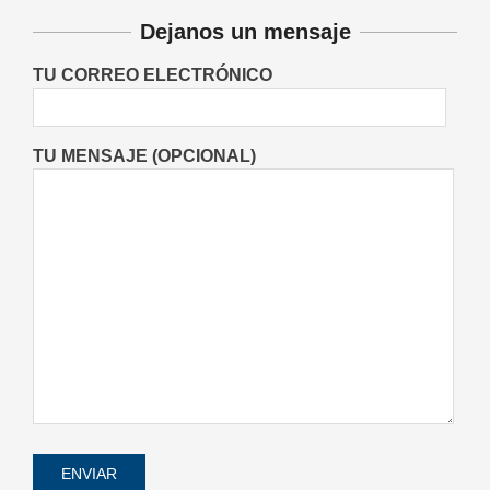
experiencia tras consagrarse
Dejanos un mensaje
campeonas nacionales de tenis
Deportes
Entrevistas
Lo Último
TU CORREO ELECTRÓNICO
Locales
Videos de Youtube
On:
06/08/2026
TU MENSAJE (OPCIONAL)