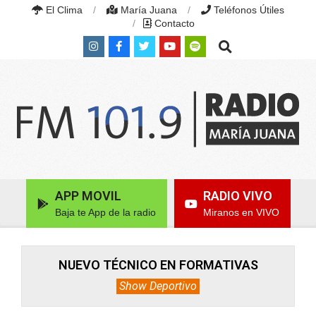
Skip
El Clima
María Juana
Teléfonos Útiles
to
Contacto
content
Search
RADIO
MARÍA
Primary
APP MOVIL
RADIO VIVO
JUANA
Navigation
|
Baja te App de la radio
Miranos en VIVO
Menu
FM
101.9
MHZ
|
NUEVO TÉCNICO EN FORMATIVAS
MARÍA
Show Deportivo
JUANA,
SANTA
FE,