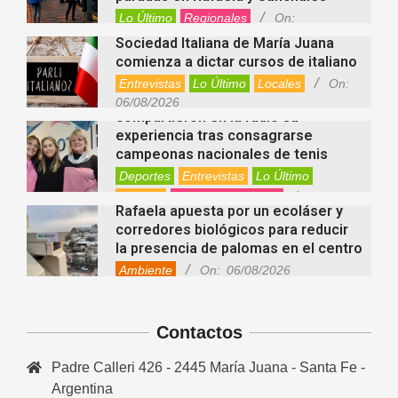
Lo Último
Regionales
On:
06/08/2026
Sociedad Italiana de María Juana
comienza a dictar cursos de italiano
Entrevistas
Lo Último
Locales
On:
Nani Perusia y Estefanía Rinero
06/08/2026
compartieron en la radio su
experiencia tras consagrarse
campeonas nacionales de tenis
Deportes
Entrevistas
Lo Último
Locales
Videos de Youtube
On:
Rafaela apuesta por un ecoláser y
06/08/2026
corredores biológicos para reducir
la presencia de palomas en el centro
Ambiente
On:
06/08/2026
El dúo Gioannin vuelve a los
escenarios tras diez años con un
show especial en Sastre
Contactos
Entrevistas
Regionales
Videos de Youtube
On:
06/08/2026
Padre Calleri 426 - 2445 María Juana - Santa Fe -
Cinco beneficios del zinc para la
Argentina