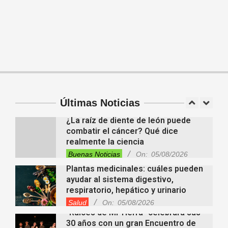
ocultas bajo la Amazonia y
reescriben la historia de una antigua
civilización
Tendencias
On:
05/08/2026
En “Derecho en Radio” abordaron la
investidura de la calidad de heredero
y la petición de herencia
Entrevistas
Locales
Videos de Youtube
On:
05/08/2026
¿La raíz de diente de león puede
Últimas Noticias
combatir el cáncer? Qué dice
realmente la ciencia
Buenas Noticias
On:
05/08/2026
Plantas medicinales: cuáles pueden
ayudar al sistema digestivo,
respiratorio, hepático y urinario
Salud
On:
05/08/2026
“Raíces de Mi Tierra” celebrará sus
30 años con un gran Encuentro de
Danzas en María Juana
Fiestas Patronales
Lo Último
Locales