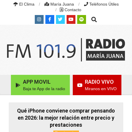
Skip
El Clima
María Juana
Teléfonos Útiles
to
Contacto
content
Search
RADIO
MARÍA
Primary
APP MOVIL
RADIO VIVO
JUANA
Navigation
|
Baja te App de la radio
Miranos en VIVO
Menu
FM
101.9
MHZ
|
Qué iPhone conviene comprar pensando
MARÍA
en 2026: la mejor relación entre precio y
JUANA,
prestaciones
SANTA
FE,