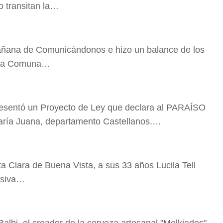
o transitan la…
añana de Comunicándonos e hizo un balance de los
n la Comuna…
presentó un Proyecto de Ley que declara al PARAÍSO
 María Juana, departamento Castellanos.…
ta Clara de Buena Vista, a sus 33 años Lucila Tell
visiva…
Balbi, el creador de la cerveza artesanal "Melkiades",