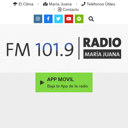
Skip
El Clima
María Juana
Teléfonos Útiles
to
Contacto
content
Search
RADIO
MARÍA
Primary
APP MOVIL
JUANA
Navigation
|
Baja te App de la radio
Menu
FM
101.9
MHZ
|
MARÍA
JUANA,
SANTA
FE,