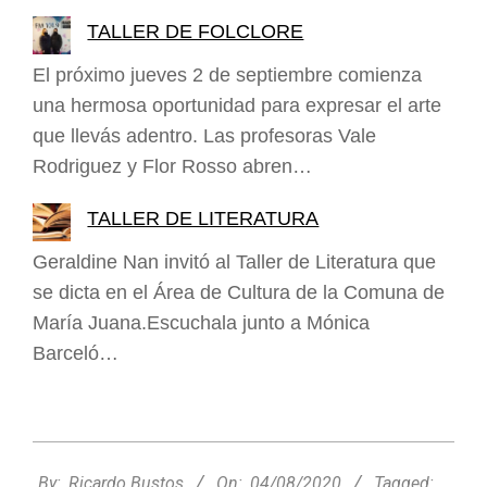
TALLER DE FOLCLORE
El próximo jueves 2 de septiembre comienza
una hermosa oportunidad para expresar el arte
que llevás adentro. Las profesoras Vale
Rodriguez y Flor Rosso abren…
TALLER DE LITERATURA
Geraldine Nan invitó al Taller de Literatura que
se dicta en el Área de Cultura de la Comuna de
María Juana.Escuchala junto a Mónica
Barceló…
2020-
08-
By:
Ricardo Bustos
On:
04/08/2020
Tagged: