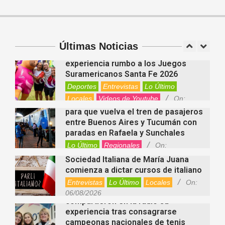
Salud
On:
06/08/2026
Cuánto cuesta hoy contratar Netflix,
Disney+, HBO Max, Prime Video,
Spotify y otras plataformas en
Argentina
Últimas Noticias
Fernanda Varayoud compartió su
Nacionales
On:
07/08/2026
experiencia rumbo a los Juegos
Suramericanos Santa Fe 2026
Deportes
Entrevistas
Lo Último
Locales
Videos de Youtube
On:
Alcides Calvo impulsa gestiones
06/08/2026
para que vuelva el tren de pasajeros
entre Buenos Aires y Tucumán con
paradas en Rafaela y Sunchales
Lo Último
Regionales
On:
06/08/2026
Sociedad Italiana de María Juana
comienza a dictar cursos de italiano
Entrevistas
Lo Último
Locales
On:
Nani Perusia y Estefanía Rinero
06/08/2026
compartieron en la radio su
experiencia tras consagrarse
campeonas nacionales de tenis