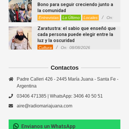
Bono para seguir creciendo junto a
la comunidad
Entrevistas
Lo Último
Locales
On:
08/08/2026
Zaratustra: el sabio que enseñó que
cada persona puede elegir entre la
luz y la oscuridad
Cultura
On:
08/08/2026
La fascia: el tejido “olvidado” del
cuerpo que hoy despierta el interés
Contactos
de la ciencia
Salud
On:
08/08/2026
Padre Calleri 426 - 2445 María Juana - Santa Fe -
Cuánto cuesta hoy contratar Netflix,
Disney+, HBO Max, Prime Video,
Argentina
Spotify y otras plataformas en
03406 471385 | WhatsApp: 3406 40 50 51
Argentina
Fernanda Varayoud compartió su
Nacionales
On:
07/08/2026
aire@radiomariajuana.com
experiencia rumbo a los Juegos
Suramericanos Santa Fe 2026
Deportes
Entrevistas
Lo Último
Envianos un WhatsApp