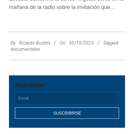
mañana de la radio sobre la invitación que…
2025-
10-
By:
Ricardo Bustos
On:
30/10/2025
Tagged:
30
documentales
Newsletter