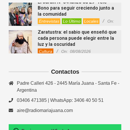
El Jardín N° 34 lanzó su 29° Tele
Bono para seguir creciendo junto a
la comunidad
Entrevistas
Lo Último
Locales
On:
08/08/2026
Zaratustra: el sabio que enseñó que
cada persona puede elegir entre la
luz y la oscuridad
Cultura
On:
08/08/2026
La fascia: el tejido “olvidado” del
cuerpo que hoy despierta el interés
Contactos
de la ciencia
Salud
On:
08/08/2026
Padre Calleri 426 - 2445 María Juana - Santa Fe -
Cuánto cuesta hoy contratar Netflix,
Disney+, HBO Max, Prime Video,
Argentina
Spotify y otras plataformas en
03406 471385 | WhatsApp: 3406 40 50 51
Argentina
Fernanda Varayoud compartió su
Nacionales
On:
07/08/2026
aire@radiomariajuana.com
experiencia rumbo a los Juegos
Suramericanos Santa Fe 2026
Deportes
Entrevistas
Lo Último