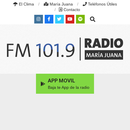
Skip
El Clima
María Juana
Teléfonos Útiles
to
Contacto
content
Search
RADIO
MARÍA
Primary
APP MOVIL
JUANA
Navigation
|
Baja te App de la radio
Menu
FM
101.9
MHZ
|
MARÍA
JUANA,
SANTA
FE,