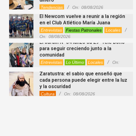
Tendencias
On:
08/08/2026
El Newcom vuelve a reunir a la región
en el Club Atlético María Juana
Entrevistas
Fiestas Patronales
Locales
On:
08/08/2026
El Jardín N° 34 lanzó su 29° Tele Bono
para seguir creciendo junto a la
comunidad
Entrevistas
Lo Último
Locales
On:
08/08/2026
Zaratustra: el sabio que enseñó que
cada persona puede elegir entre la luz
y la oscuridad
Cultura
On:
08/08/2026
La fascia: el tejido “olvidado” del
cuerpo que hoy despierta el interés de
la ciencia
Salud
On:
08/08/2026
Cuánto cuesta hoy contratar Netflix,
Disney+, HBO Max, Prime Video, Spotify