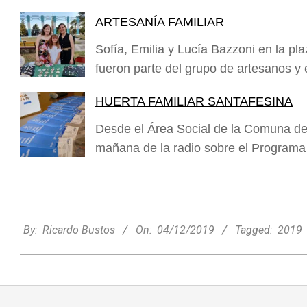
ARTESANÍA FAMILIAR
Sofía, Emilia y Lucía Bazzoni en la pl
fueron parte del grupo de artesanos
HUERTA FAMILIAR SANTAFESINA
Desde el Área Social de la Comuna de
mañana de la radio sobre el Programa
2019-
12-
By:
Ricardo Bustos
On:
04/12/2019
Tagged:
2019
04
Zaratustra: el sabio que enseñó que
cada persona puede elegir entre la luz
y la oscuridad
Cultura
On:
08/08/2026