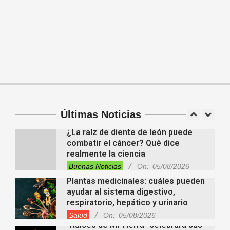
a la educación para adultos
Entrevistas
Lo Último
Locales
Videos de Youtube
On:
05/08/2026
Descubren cientos de estructuras
ocultas bajo la Amazonia y
reescriben la historia de una antigua
civilización
Tendencias
On:
05/08/2026
En “Derecho en Radio” abordaron la
investidura de la calidad de heredero
y la petición de herencia
Entrevistas
Locales
Videos de Youtube
Últimas Noticias
On:
05/08/2026
¿La raíz de diente de león puede
combatir el cáncer? Qué dice
realmente la ciencia
Buenas Noticias
On:
05/08/2026
Plantas medicinales: cuáles pueden
ayudar al sistema digestivo,
respiratorio, hepático y urinario
Salud
On:
05/08/2026
“Raíces de Mi Tierra” celebrará sus