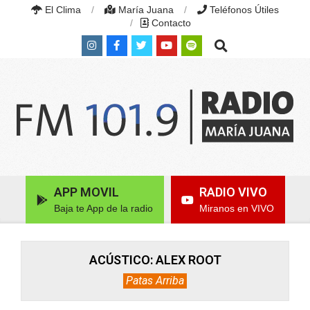
Skip
El Clima
María Juana
Teléfonos Útiles
to
Contacto
content
Search
RADIO
MARÍA
Primary
APP MOVIL
RADIO VIVO
JUANA
Navigation
|
Baja te App de la radio
Miranos en VIVO
Menu
FM
101.9
MHZ
|
ACÚSTICO: ALEX ROOT
MARÍA
Patas Arriba
JUANA,
SANTA
FE,