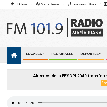
Skip
El Clima
María Juana
Teléfonos Útiles
to
content
RADIO
MARÍA
LOCALES
REGIONALES
DEPORTES
JUANA
Primary
|
Navigation
FM
101.9
Menu
MHZ
Alumnos de la EESOPI 2040 transform
|
MARÍA
Lo
JUANA,
SANTA
FE,
ARGENTINA