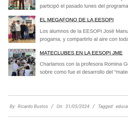
participó el pasado lunes del progra
EL MEGAFONO DE LA EESOPI
Los alumnos de la EESOPI José Manuel
progama, y compartirlo al aire con tod
MATECLUBES EN LA EESOPI JME
Charlamos con la profesora Romina G
sobre como fue el desarrollo del "mat
2024-
05-
By:
Ricardo Bustos
On:
31/05/2024
Tagged:
educa
31
Minimercado Maxi sigue creciendo y
apuesta a brindar más servicios a sus
clientes