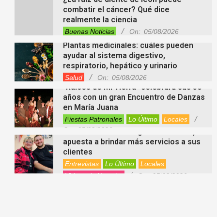
combatir el cáncer? Qué dice
realmente la ciencia
Buenas Noticias
On:
05/08/2026
Plantas medicinales: cuáles pueden
ayudar al sistema digestivo,
respiratorio, hepático y urinario
Salud
On:
05/08/2026
“Raíces de Mi Tierra” celebrará sus 30
años con un gran Encuentro de Danzas
en María Juana
Fiestas Patronales
Lo Último
Locales
On:
05/08/2026
Minimercado Maxi sigue creciendo y
apuesta a brindar más servicios a sus
clientes
Entrevistas
Lo Último
Locales
Videos de Youtube
On:
05/08/2026
Ezequiel Ocampo presentó la
capacitación en Primera Escucha que
se realizará en María Juana
Entrevistas
Lo Último
Locales
Videos de Youtube
On:
05/08/2026