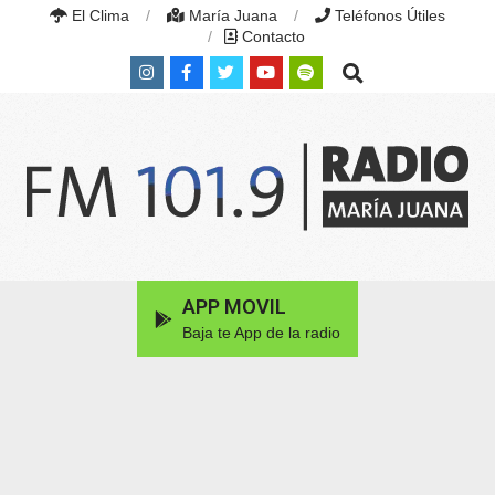
Skip
El Clima
María Juana
Teléfonos Útiles
to
Contacto
content
Search
RADIO
MARÍA
Primary
APP MOVIL
JUANA
Navigation
|
Baja te App de la radio
Menu
FM
101.9
MHZ
|
MARÍA
JUANA,
SANTA
FE,