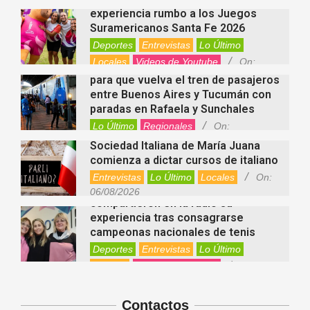
06/08/2026
para que vuelva el tren de pasajeros
entre Buenos Aires y Tucumán con
paradas en Rafaela y Sunchales
Lo Último
Regionales
On:
06/08/2026
Sociedad Italiana de María Juana
comienza a dictar cursos de italiano
Entrevistas
Lo Último
Locales
On:
Nani Perusia y Estefanía Rinero
06/08/2026
compartieron en la radio su
experiencia tras consagrarse
campeonas nacionales de tenis
Deportes
Entrevistas
Lo Último
Locales
Videos de Youtube
On:
Rafaela apuesta por un ecoláser y
06/08/2026
corredores biológicos para reducir
la presencia de palomas en el centro
Ambiente
On:
06/08/2026
El dúo Gioannin vuelve a los
escenarios tras diez años con un
show especial en Sastre
Contactos