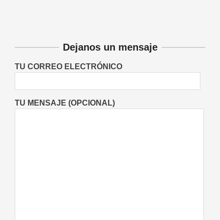
comienza a dictar cursos de italiano
Entrevistas
Lo Último
Locales
On:
06/08/2026
Dejanos un mensaje
TU CORREO ELECTRÓNICO
TU MENSAJE (OPCIONAL)