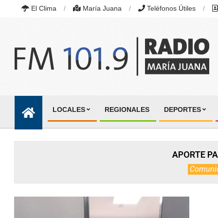
Skip
El Clima
María Juana
Teléfonos Útiles
to
content
RADIO
MARÍA
LOCALES
REGIONALES
DEPORTES
JUANA
Primary
|
Navigation
FM
101.9
Menu
MHZ
APORTE PA
|
MARÍA
Comuni
JUANA,
SANTA
FE,
ARGENTINA