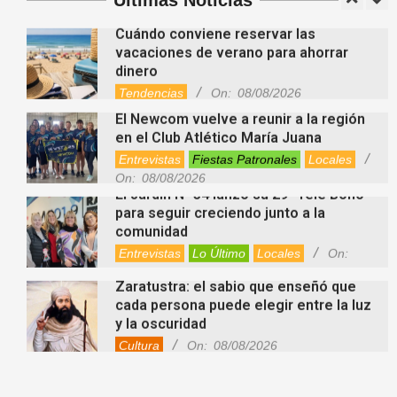
Últimas Noticias
Videos de Youtube
On:
08/08/2026
Cuándo conviene reservar las
vacaciones de verano para ahorrar
dinero
Tendencias
On:
08/08/2026
El Newcom vuelve a reunir a la región
en el Club Atlético María Juana
Entrevistas
Fiestas Patronales
Locales
On:
08/08/2026
El Jardín N° 34 lanzó su 29° Tele Bono
para seguir creciendo junto a la
comunidad
Entrevistas
Lo Último
Locales
On:
08/08/2026
Zaratustra: el sabio que enseñó que
cada persona puede elegir entre la luz
y la oscuridad
Cultura
On:
08/08/2026
La fascia: el tejido “olvidado” del
cuerpo que hoy despierta el interés de