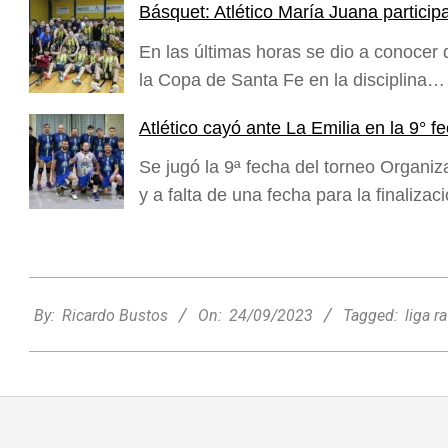
Básquet: Atlético María Juana partici
En las últimas horas se dio a conocer 
la Copa de Santa Fe en la disciplina…
Atlético cayó ante La Emilia en la 9° 
Se jugó la 9ª fecha del torneo Organi
y a falta de una fecha para la finaliza
2023-
09-
By:
Ricardo Bustos
On:
24/09/2023
Tagged:
liga r
24
Rafaela apuesta por un ecoláser y
corredores biológicos para reducir la
presencia de palomas en el centro
Ambiente
On:
06/08/2026
El dúo Gioannin vuelve a los escenarios