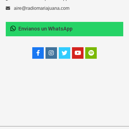
aire@radiomariajuana.com
Envianos un WhatsApp