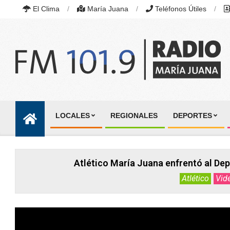
Skip
El Clima
María Juana
Teléfonos Útiles
to
content
RADIO
MARÍA
LOCALES
REGIONALES
DEPORTES
JUANA
Primary
|
Navigation
FM
101.9
Menu
MHZ
Atlético María Juana enfrentó al Depo
|
MARÍA
Atlético
Vid
JUANA,
SANTA
FE,
ARGENTINA