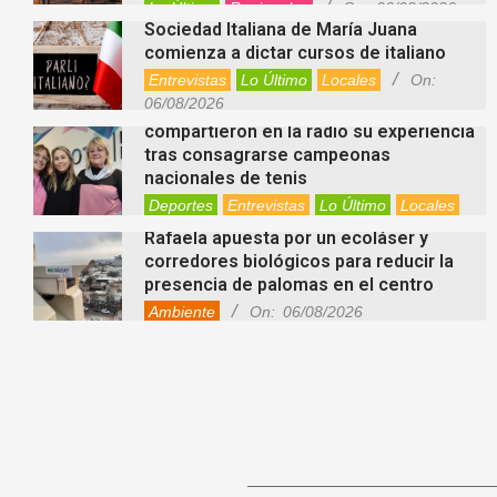
Lo Último
Regionales
On:
06/08/2026
Sociedad Italiana de María Juana
comienza a dictar cursos de italiano
Entrevistas
Lo Último
Locales
On:
06/08/2026
Nani Perusia y Estefanía Rinero
compartieron en la radio su experiencia
tras consagrarse campeonas
nacionales de tenis
Deportes
Entrevistas
Lo Último
Locales
Videos de Youtube
On:
06/08/2026
Rafaela apuesta por un ecoláser y
corredores biológicos para reducir la
presencia de palomas en el centro
Ambiente
On:
06/08/2026
El dúo Gioannin vuelve a los escenarios
tras diez años con un show especial en
Sastre
Entrevistas
Regionales
Videos de Youtube
On:
06/08/2026
Cinco beneficios del zinc para la salud:
por qué es un mineral clave para el
organismo