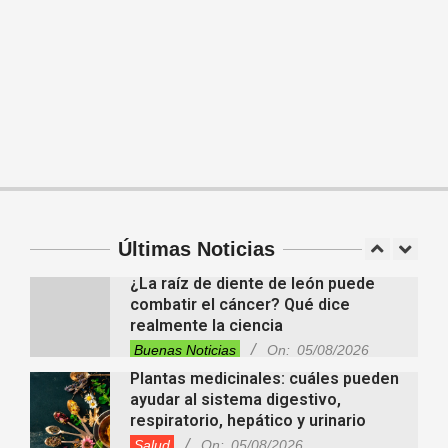
nuevo egreso y continúa apostando
a la educación para adultos
Entrevistas
Lo Último
Locales
Videos de Youtube
On:
05/08/2026
Descubren cientos de estructuras
ocultas bajo la Amazonia y
reescriben la historia de una antigua
civilización
Tendencias
On:
05/08/2026
En “Derecho en Radio” abordaron la
investidura de la calidad de heredero
y la petición de herencia
Entrevistas
Locales
Videos de Youtube
Últimas Noticias
On:
05/08/2026
¿La raíz de diente de león puede
combatir el cáncer? Qué dice
realmente la ciencia
Buenas Noticias
On:
05/08/2026
Plantas medicinales: cuáles pueden
ayudar al sistema digestivo,
respiratorio, hepático y urinario
Salud
On:
05/08/2026