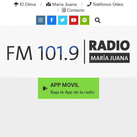
Skip
El Clima
María Juana
Teléfonos Útiles
to
Contacto
content
Search
RADIO
MARÍA
Primary
APP MOVIL
JUANA
Navigation
|
Baja te App de la radio
Menu
FM
101.9
MHZ
|
MARÍA
JUANA,
SANTA
FE,