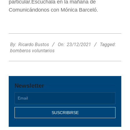
particular.Escuchala en la mañana de
Comunicándonos con Mónica Barceló.
2021-
12-
By:
Ricardo Bustos
On:
23/12/2021
Tagged:
23
bomberos voluntarios
Newsletter